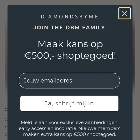
JOIN THE DBM FAMILY
Maak kans op
€500,- shoptegoed!
EMail
Ja, schrijf mij in
ONTWORPEN VOOR VERBINDING
Onze ontwerpfilosofie is gericht op verbinding,
Meld je aan voor exclusieve aanbiedingen,
met elk stuk ontworpen om de tand des tijds te
early access en inspiratie. Nieuwe members
maken extra kans op €500 shoptegoed.
doorstaan. Het wordt jouw symbool van liefde en