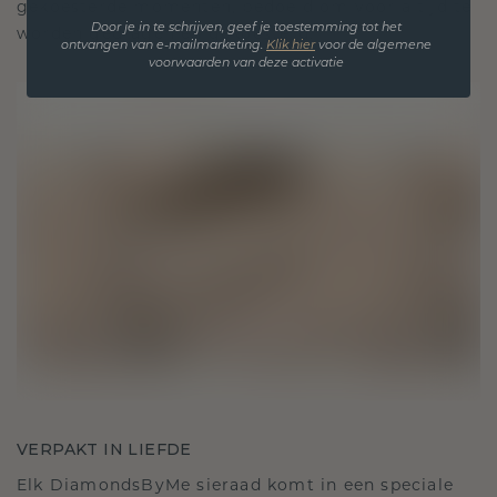
gekoesterde momenten, bedoeld om voor altijd te
Door je in te schrijven, geef je toestemming tot het
worden gedragen en gekoesterd.
ontvangen van e-mailmarketing.
Klik hie
r
voor de algemene
voorwaarden van deze activatie
VERPAKT IN LIEFDE
Elk DiamondsByMe sieraad komt in een speciale