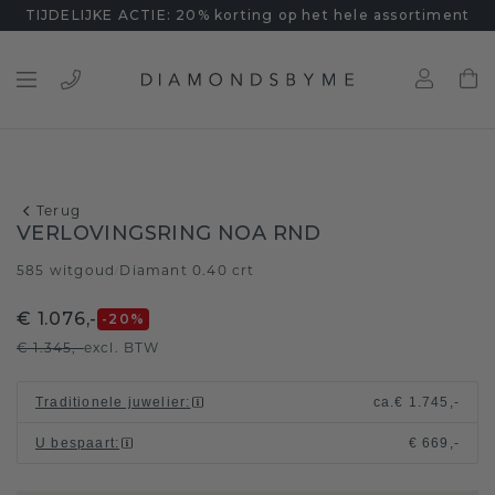
TIJDELIJKE ACTIE: 20% korting op het hele assortiment
Terug
VERLOVINGSRING NOA RND
585 witgoud
Diamant 0.40 crt
/
€ 1.076,-
-20
%
€ 1.345,-
excl. BTW
Traditionele juwelier
:
ca.
€ 1.745,-
U bespaart
:
€ 669,-