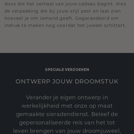
doos die het verhaal van jouw cadeau begint. Kies
de verpakking die bij jouw stijl past en laat zien
hoeveel je om iemand geeft. Gegarandeerd om
indruk te maken nog voordat het juweel schittert.
SPECIALE VERZOEKEN
ONTWERP JOUW DROOMSTUK
Verander je eigen ontwerp in
werkelijkheid met onze op maat
gemaakte sieradendienst. Beleef de
gepersonaliseerde reis van het tot
leven brengen van jouw droomjuweel,