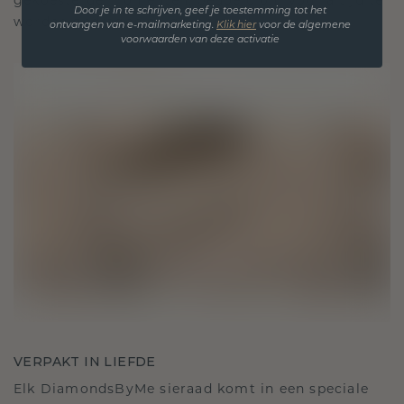
gekoesterde momenten, bedoeld om voor altijd te
Door je in te schrijven, geef je toestemming tot het
worden gedragen en gekoesterd.
ontvangen van e-mailmarketing.
Klik hie
r
voor de algemene
voorwaarden van deze activatie
VERPAKT IN LIEFDE
Elk DiamondsByMe sieraad komt in een speciale