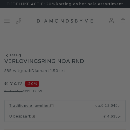
TIJDELIJKE ACTIE: 20% korting op het hele assortiment
Terug
VERLOVINGSRING NOA RND
585 witgoud
Diamant 1.50 crt
/
€ 7.412,-
-20
%
€ 9.265,-
excl. BTW
Traditionele juwelier
:
ca.
€ 12.045,-
U bespaart
:
€ 4.633,-