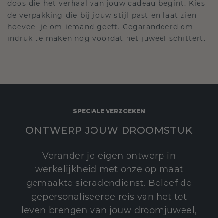
doos die het verhaal van jouw cadeau begint. Kies
de verpakking die bij jouw stijl past en laat zien
hoeveel je om iemand geeft. Gegarandeerd om
indruk te maken nog voordat het juweel schittert.
SPECIALE VERZOEKEN
ONTWERP JOUW DROOMSTUK
Verander je eigen ontwerp in
werkelijkheid met onze op maat
gemaakte sieradendienst. Beleef de
gepersonaliseerde reis van het tot
leven brengen van jouw droomjuweel,