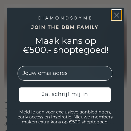
JOIN THE DBM FAMILY
Maak kans op
€500,- shoptegoed!
EMail
Ja, schrijf mij in
ONTWORPEN VOOR VERBINDING
Onze ontwerpfilosofie is gericht op verbinding,
Meld je aan voor exclusieve aanbiedingen,
met elk stuk ontworpen om de tand des tijds te
early access en inspiratie. Nieuwe members
maken extra kans op €500 shoptegoed.
doorstaan. Het wordt jouw symbool van liefde en