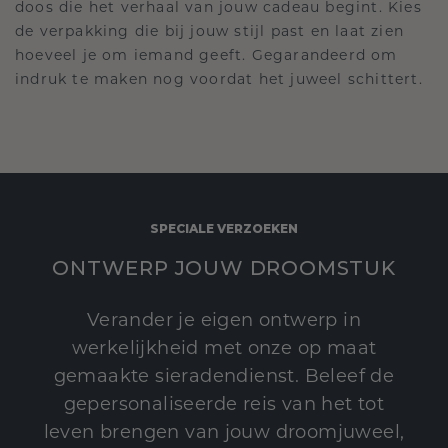
doos die het verhaal van jouw cadeau begint. Kies
de verpakking die bij jouw stijl past en laat zien
hoeveel je om iemand geeft. Gegarandeerd om
indruk te maken nog voordat het juweel schittert.
SPECIALE VERZOEKEN
ONTWERP JOUW DROOMSTUK
Verander je eigen ontwerp in
werkelijkheid met onze op maat
gemaakte sieradendienst. Beleef de
gepersonaliseerde reis van het tot
leven brengen van jouw droomjuweel,