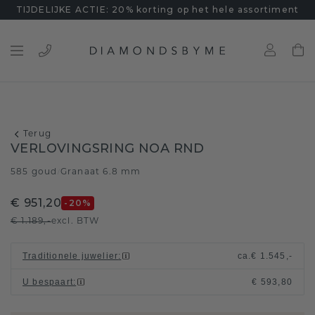
TIJDELIJKE ACTIE: 20% korting op het hele assortiment
Terug
VERLOVINGSRING NOA RND
585 goud
Granaat 6.8 mm
/
€ 951,20
-20
%
€ 1.189,-
excl. BTW
Traditionele juwelier
:
ca.
€ 1.545,-
U bespaart
:
€ 593,80