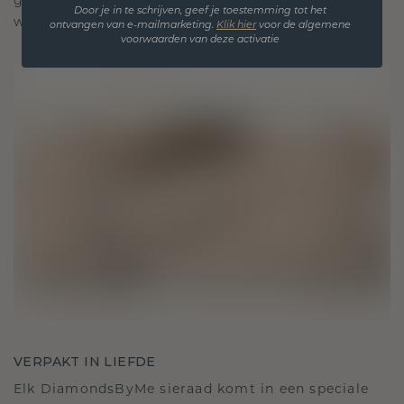
gekoesterde momenten, bedoeld om voor altijd te
Door je in te schrijven, geef je toestemming tot het
worden gedragen en gekoesterd.
ontvangen van e-mailmarketing.
Klik hie
r
voor de algemene
voorwaarden van deze activatie
VERPAKT IN LIEFDE
Elk DiamondsByMe sieraad komt in een speciale