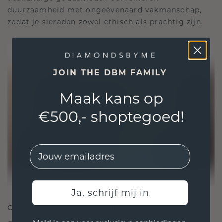
duurzaamheid met ongeëvenaard vakmanschap,
zodat je sieraden zowel ethisch als prachtig zijn.
JOIN THE DBM FAMILY
Maak kans op
€500,- shoptegoed!
EMail
Ja, schrijf mij in
ONTWORPEN VOOR VERBINDING