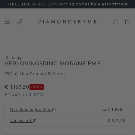
TIJDELIJKE ACTIE: 20% korting op het hele assortiment
Terug
VERLOVINGSRING MORANE EME
950 platina
Granaat 8x6 mm
/
€ 1.159,20
-20
%
€ 1.449,-
excl. BTW
Traditionele juwelier
:
ca.
€ 1.975,-
U bespaart
:
€ 815,80