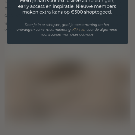
Meld je aan voor exclusieve aanbiedingen,
Onze ontwerpfilosofie is gericht op verbinding,
early access en inspiratie. Nieuwe members
met elk stuk ontworpen om de tand des tijds te
maken extra kans op €500 shoptegoed.
doorstaan. Het wordt jouw symbool van liefde en
gekoesterde momenten, bedoeld om voor altijd te
Door je in te schrijven, geef je toestemming tot het
worden gedragen en gekoesterd.
ontvangen van e-mailmarketing.
Klik hie
r
voor de algemene
voorwaarden van deze activatie