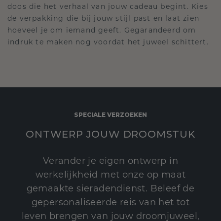
doos die het verhaal van jouw cadeau begint. Kies
de verpakking die bij jouw stijl past en laat zien
hoeveel je om iemand geeft. Gegarandeerd om
indruk te maken nog voordat het juweel schittert.
SPECIALE VERZOEKEN
ONTWERP JOUW DROOMSTUK
Verander je eigen ontwerp in
werkelijkheid met onze op maat
gemaakte sieradendienst. Beleef de
gepersonaliseerde reis van het tot
leven brengen van jouw droomjuweel,