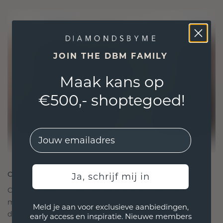
JOIN THE DBM FAMILY
Maak kans op
€500,- shoptegoed!
EMail
ONTWORPEN VOOR VERBINDING
Ja, schrijf mij in
Onze ontwerpfilosofie is gericht op verbinding,
met elk stuk ontworpen om de tand des tijds te
Meld je aan voor exclusieve aanbiedingen,
doorstaan. Het wordt jouw symbool van liefde en
early access en inspiratie. Nieuwe members