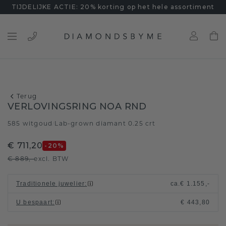
TIJDELIJKE ACTIE: 20% korting op het hele assortiment
Terug
VERLOVINGSRING NOA RND
585 witgoud
Lab-grown diamant 0.25 crt
/
€ 711,20
-20
%
€ 889,-
excl. BTW
Traditionele juwelier
:
ca.
€ 1.155,-
U bespaart
:
€ 443,80