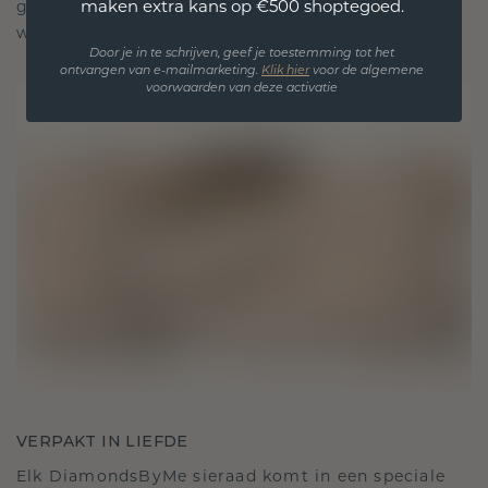
maken extra kans op €500 shoptegoed.
gekoesterde momenten, bedoeld om voor altijd te
worden gedragen en gekoesterd.
Door je in te schrijven, geef je toestemming tot het
ontvangen van e-mailmarketing.
Klik hie
r
voor de algemene
voorwaarden van deze activatie
VERPAKT IN LIEFDE
Elk DiamondsByMe sieraad komt in een speciale