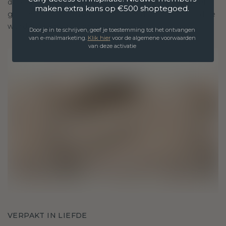
doorstaan. Het wordt jouw symbool van liefde en
maken extra kans op €500 shoptegoed.
gekoesterde momenten, bedoeld om voor altijd te
worden gedragen en gekoesterd.
Door je in te schrijven, geef je toestemming tot het ontvangen
van e-mailmarketing.
Klik hie
r
voor de algemene voorwaarden
van deze activatie
VERPAKT IN LIEFDE