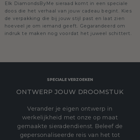
Elk DiamondsByMe sieraad komt in een speciale
doos die het verhaal van jouw cadeau begint. Kies
de verpakking die bij jouw stijl past en laat zien
hoeveel je om iemand geeft. Gegarandeerd om
indruk te maken nog voordat het juweel schittert.
SPECIALE VERZOEKEN
ONTWERP JOUW DROOMSTUK
Verander je eigen ontwerp in
werkelijkheid met onze op maat
gemaakte sieradendienst. Beleef de
gepersonaliseerde reis van het tot