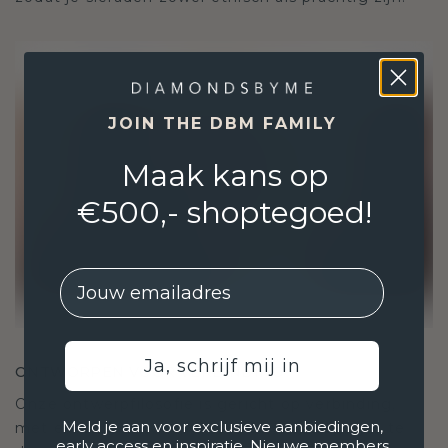
JOIN THE DBM FAMILY
Maak kans op
€500,- shoptegoed!
EMail
Ja, schrijf mij in
ONTWORPEN VOOR VERBINDING
Onze ontwerpfilosofie is gericht op verbinding,
Meld je aan voor exclusieve aanbiedingen,
met elk stuk ontworpen om de tand des tijds te
early access en inspiratie. Nieuwe members