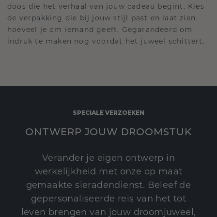
doos die het verhaal van jouw cadeau begint. Kies
de verpakking die bij jouw stijl past en laat zien
hoeveel je om iemand geeft. Gegarandeerd om
indruk te maken nog voordat het juweel schittert.
SPECIALE VERZOEKEN
ONTWERP JOUW DROOMSTUK
Verander je eigen ontwerp in
werkelijkheid met onze op maat
gemaakte sieradendienst. Beleef de
gepersonaliseerde reis van het tot
leven brengen van jouw droomjuweel,