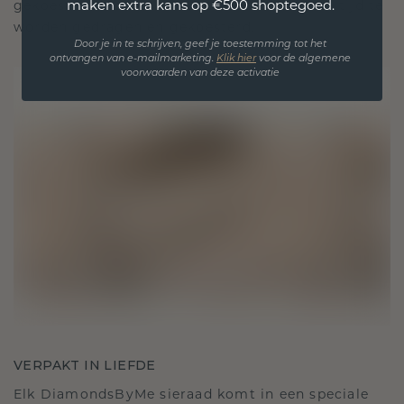
maken extra kans op €500 shoptegoed.
gekoesterde momenten, bedoeld om voor altijd te
worden gedragen en gekoesterd.
Door je in te schrijven, geef je toestemming tot het
ontvangen van e-mailmarketing.
Klik hie
r
voor de algemene
voorwaarden van deze activatie
VERPAKT IN LIEFDE
Elk DiamondsByMe sieraad komt in een speciale