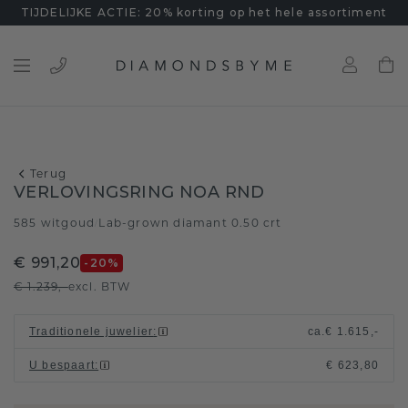
TIJDELIJKE ACTIE: 20% korting op het hele assortiment
Terug
VERLOVINGSRING NOA RND
585 witgoud
Lab-grown diamant 0.50 crt
/
€ 991,20
-20
%
€ 1.239,-
excl. BTW
Traditionele juwelier
:
ca.
€ 1.615,-
U bespaart
:
€ 623,80