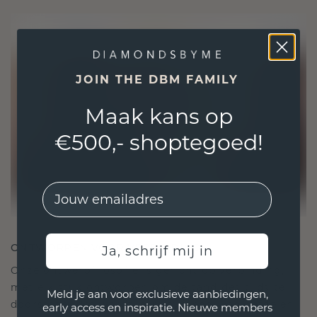
JOIN THE DBM FAMILY
Maak kans op
€500,- shoptegoed!
EMail
ONTWORPEN VOOR VERBINDING
Ja, schrijf mij in
Onze ontwerpfilosofie is gericht op verbinding,
met elk stuk ontworpen om de tand des tijds te
Meld je aan voor exclusieve aanbiedingen,
doorstaan. Het wordt jouw symbool van liefde en
early access en inspiratie. Nieuwe members