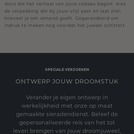
doos die het verhaal van jouw cadeau begint. Kies
de verpakking die bij jouw stijl past en laat zien
hoeveel je om iemand geeft. Gegarandeerd om
indruk te maken nog voordat het juweel schittert.
SPECIALE VERZOEKEN
ONTWERP JOUW DROOMSTUK
Verander je eigen ontwerp in
werkelijkheid met onze op maat
gemaakte sieradendienst. Beleef de
gepersonaliseerde reis van het tot
leven brengen van jouw droomjuweel,