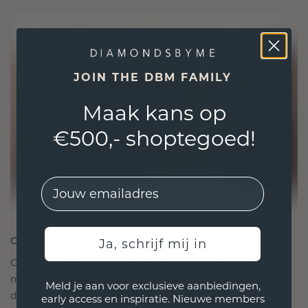
JOIN THE DBM FAMILY
Maak kans op
€500,- shoptegoed!
EMail
ONTWORPEN VOOR VERBINDING
Ja, schrijf mij in
Onze ontwerpfilosofie is gericht op verbinding,
met elk stuk ontworpen om de tand des tijds te
Meld je aan voor exclusieve aanbiedingen,
doorstaan. Het wordt jouw symbool van liefde en
early access en inspiratie. Nieuwe members