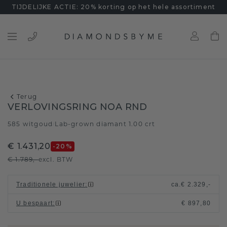
TIJDELIJKE ACTIE: 20% korting op het hele assortiment
Terug
VERLOVINGSRING NOA RND
585 witgoud
Lab-grown diamant 1.00 crt
/
€ 1.431,20
-20
%
€ 1.789,-
excl. BTW
Traditionele juwelier
:
ca.
€ 2.329,-
U bespaart
:
€ 897,80