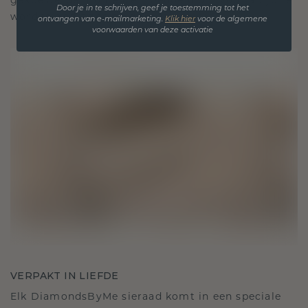
gekoesterde momenten, bedoeld om voor altijd te
Door je in te schrijven, geef je toestemming tot het
worden gedragen en gekoesterd.
ontvangen van e-mailmarketing.
Klik hie
r
voor de algemene
voorwaarden van deze activatie
VERPAKT IN LIEFDE
Elk DiamondsByMe sieraad komt in een speciale