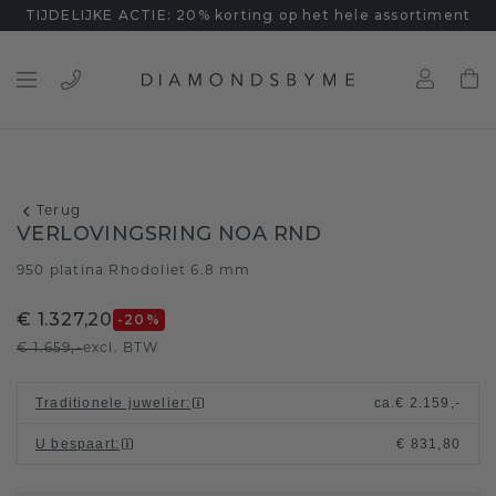
TIJDELIJKE ACTIE: 20% korting op het hele assortiment
Terug
VERLOVINGSRING NOA RND
950 platina
Rhodoliet 6.8 mm
/
€ 1.327,20
-20
%
€ 1.659,-
excl. BTW
Traditionele juwelier
:
ca.
€ 2.159,-
U bespaart
:
€ 831,80