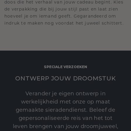
doos die het verhaal van jouw cadeau begint. Kies
de verpakking die bij jouw stijl past en laat zien
hoeveel je om iemand geeft. Gegarandeerd om
indruk te maken nog voordat het juweel schittert.
SPECIALE VERZOEKEN
ONTWERP JOUW DROOMSTUK
Verander je eigen ontwerp in
werkelijkheid met onze op maat
gemaakte sieradendienst. Beleef de
gepersonaliseerde reis van het tot
leven brengen van jouw droomjuweel,