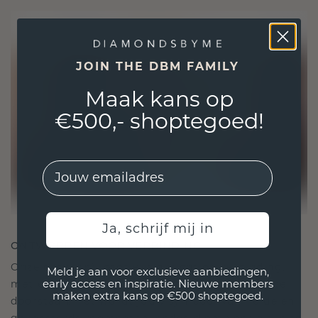
JOIN THE DBM FAMILY
Maak kans op
€500,- shoptegoed!
EMail
Ja, schrijf mij in
ONTWORPEN VOOR VERBINDING
Onze ontwerpfilosofie is gericht op verbinding,
Meld je aan voor exclusieve aanbiedingen,
met elk stuk ontworpen om de tand des tijds te
early access en inspiratie. Nieuwe members
maken extra kans op €500 shoptegoed.
doorstaan. Het wordt jouw symbool van liefde en