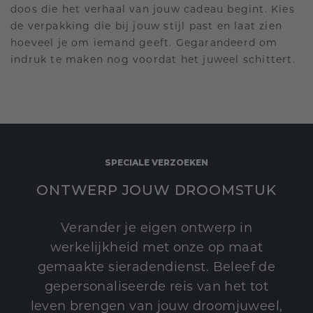
doos die het verhaal van jouw cadeau begint. Kies
de verpakking die bij jouw stijl past en laat zien
hoeveel je om iemand geeft. Gegarandeerd om
indruk te maken nog voordat het juweel schittert.
SPECIALE VERZOEKEN
ONTWERP JOUW DROOMSTUK
Verander je eigen ontwerp in
werkelijkheid met onze op maat
gemaakte sieradendienst. Beleef de
gepersonaliseerde reis van het tot
leven brengen van jouw droomjuweel,