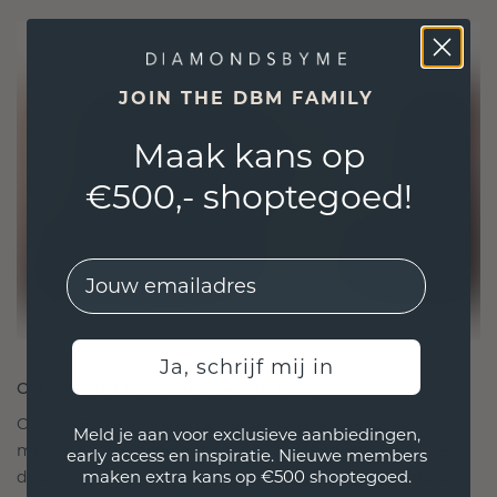
JOIN THE DBM FAMILY
Maak kans op
€500,- shoptegoed!
EMail
Ja, schrijf mij in
ONTWORPEN VOOR VERBINDING
Onze ontwerpfilosofie is gericht op verbinding,
Meld je aan voor exclusieve aanbiedingen,
met elk stuk ontworpen om de tand des tijds te
early access en inspiratie. Nieuwe members
maken extra kans op €500 shoptegoed.
doorstaan. Het wordt jouw symbool van liefde en