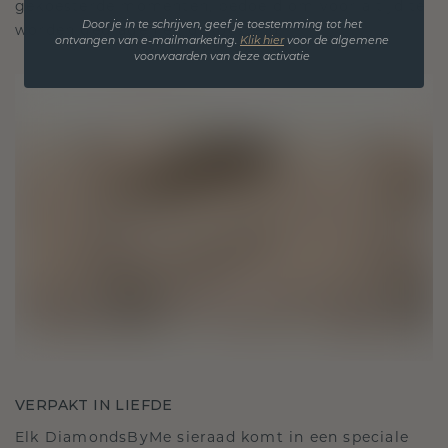
gekoesterde momenten, bedoeld om voor altijd te
Door je in te schrijven, geef je toestemming tot het
worden gedragen en gekoesterd.
ontvangen van e-mailmarketing.
Klik hie
r
voor de algemene
voorwaarden van deze activatie
VERPAKT IN LIEFDE
Elk DiamondsByMe sieraad komt in een speciale