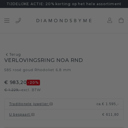
TIJDELIJKE ACTIE: 20% korting op het hele assortiment
Terug
VERLOVINGSRING NOA RND
585 rosé goud
Rhodoliet 6.8 mm
/
€ 983,20
-20
%
€ 1.229,-
excl. BTW
Traditionele juwelier
:
ca.
€ 1.595,-
U bespaart
:
€ 611,80