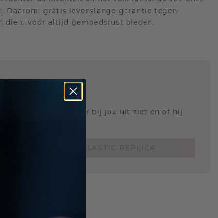
n. Daarom: gratis levenslange garantie tegen
n die u voor altijd gemoedsrust bieden.
STIC REPLICA
 weten hoe deze ring er bij jou uit ziet en of hij
Nu vanaf slechts €15,-
BESTEL EEN 3D PLASTIC REPLICA