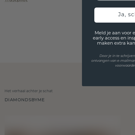
Ja, sc
Meld je aan voor 
early access en in
maken extra kan
Door je in te schrijv
ontvangen van e-mailmar
voorwaarden
Het verhaal achter je schat
DIAMONDSBYME