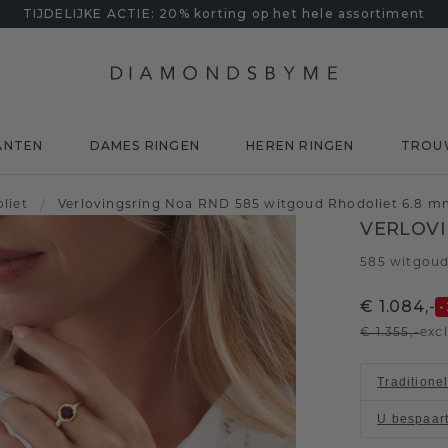
TIJDELIJKE ACTIE: 20% korting op het hele assortiment
ANTEN
DAMES RINGEN
HEREN RINGEN
TROU
liet
/
Verlovingsring Noa RND 585 witgoud Rhodoliet 6.8 
VERLOVI
585 witgou
€ 1.084,-
-
€ 1.355,-
exc
Traditione
U bespaar