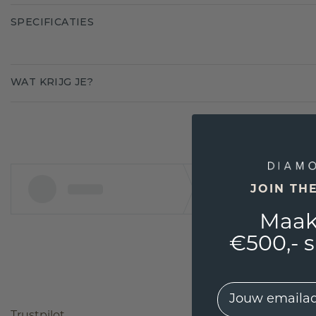
SPECIFICATIES
WAT KRIJG JE?
JOIN TH
Maak
€500,- 
EMail
Trustpilot