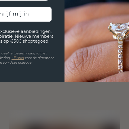
hrijf mij in
exclusieve aanbiedingen,
spiratie. Nieuwe members
s op €500 shoptegoed.
en, geef je toestemming tot het
keting.
Klik hie
r
voor de algemene
 van deze activatie