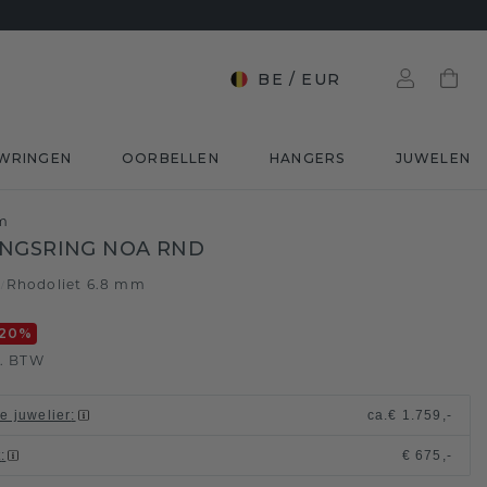
BE
/
EUR
WRINGEN
OORBELLEN
HANGERS
JUWELEN
mm
NGSRING NOA RND
d
Rhodoliet 6.8 mm
/
20
%
l. BTW
le juwelier
:
ca.
€ 1.759,-
t
:
€ 675,-