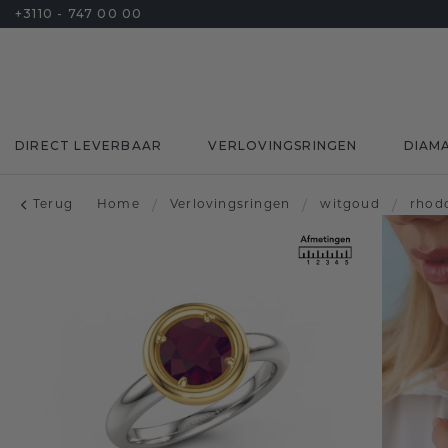
+3110 - 747 00 00
DIRECT LEVERBAAR
VERLOVINGSRINGEN
DIAM
Terug
Home
/
Verlovingsringen
/
witgoud
/
rhodo