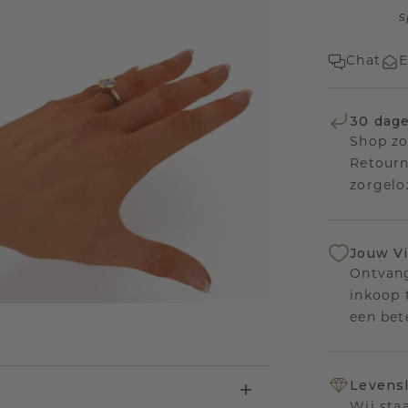
s
Chat
E
30 dage
Shop zo
Retourn
zorgelo
Jouw V
Ontvang
inkoop t
een bet
Levensl
Wij sta