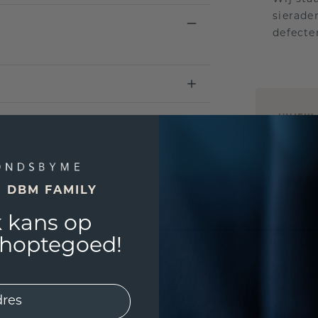
sierade
defecte
UNIEK
!
3D PLA
Wil jij
past? 
E DBM FAMILY
 kans op
shoptegoed!