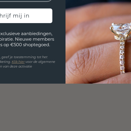
hrijf mij in
exclusieve aanbiedingen,
spiratie. Nieuwe members
s op €500 shoptegoed.
en, geef je toestemming tot het
keting.
Klik hie
r
voor de algemene
 van deze activatie