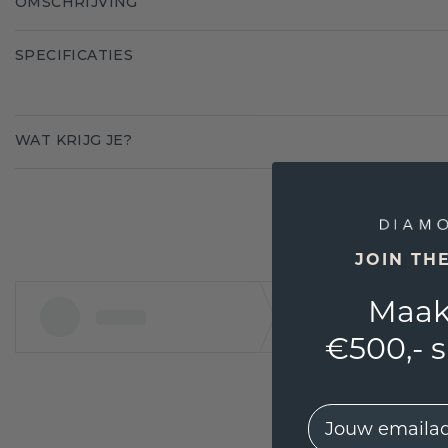
OMSCHRIJVING
SPECIFICATIES
WAT KRIJG JE?
JOIN TH
Maak
€500,- 
EMail