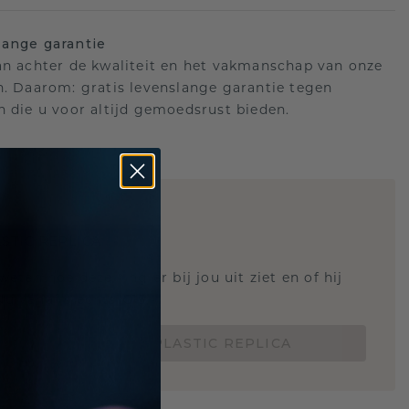
ange garantie
an achter de kwaliteit en het vakmanschap van onze
n. Daarom: gratis levenslange garantie tegen
n die u voor altijd gemoedsrust bieden.
STIC REPLICA
 weten hoe deze ring er bij jou uit ziet en of hij
Nu vanaf slechts €15,-
BESTEL EEN 3D PLASTIC REPLICA