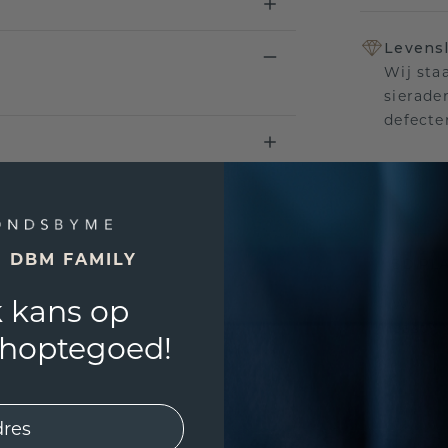
Levensl
Wij sta
sierade
defecte
UNIEK
!
E DBM FAMILY
3D PLA
 kans op
Wil jij
past? 
shoptegoed!