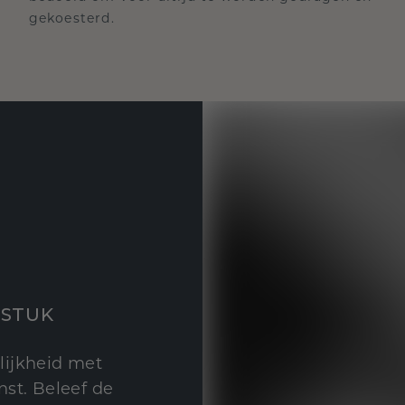
gekoesterd.
STUK
lijkheid met
st. Beleef de