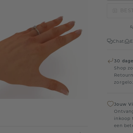
BEST
s
Chat
E
30 dage
Shop zo
Retourn
zorgelo
Jouw V
Ontvang
inkoop t
een bet