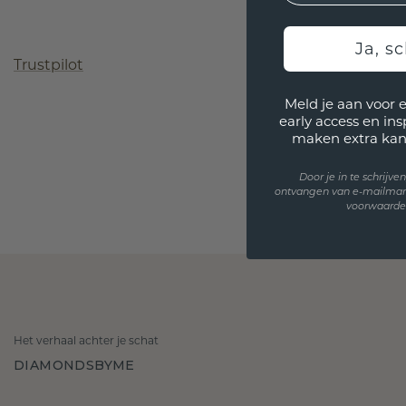
Ja, sc
Trustpilot
Meld je aan voor 
early access en in
maken extra kan
Door je in te schrijv
ontvangen van e-mailmar
voorwaarden
Het verhaal achter je schat
DIAMONDSBYME