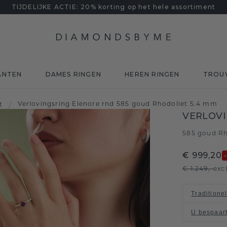
TIJDELIJKE ACTIE: 20% korting op het hele assortiment
ANTEN
DAMES RINGEN
HEREN RINGEN
TROU
Verlovingsring Elenore rnd 585 goud Rhodoliet 5.4 mm
t
/
VERLOVI
585 goud
Rh
/
€ 999,20
€ 1.249,-
exc
Traditione
U bespaar