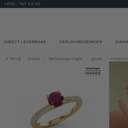
+3110 - 747 00 00
DIRECT LEVERBAAR
VERLOVINGSRINGEN
DIAM
Terug
Home
/
Verlovingsringen
/
goud
/
rhodolie