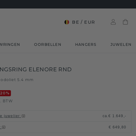
BE
/
EUR
WRINGEN
OORBELLEN
HANGERS
JUWELEN
NGSRING ELENORE RND
odoliet 5.4 mm
-20
%
l. BTW
le juwelier
:
ca.
€ 1.649,-
t
:
€ 649,80