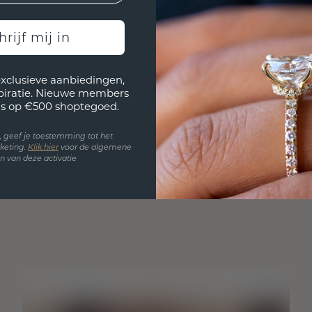
hrijf mij in
exclusieve aanbiedingen,
spiratie. Nieuwe members
s op €500 shoptegoed.
en, geef je toestemming tot het
keting.
Klik hie
r
voor de algemene
 van deze activatie