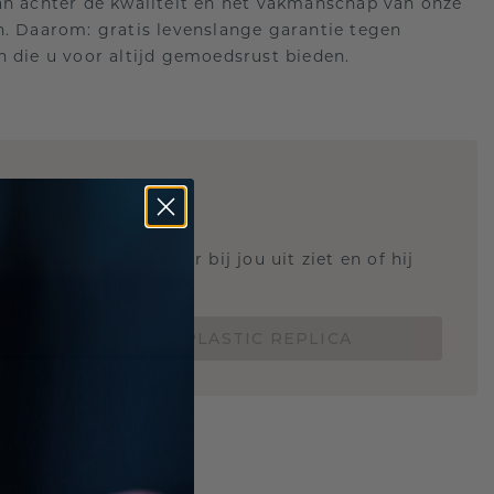
an achter de kwaliteit en het vakmanschap van onze
n. Daarom: gratis levenslange garantie tegen
n die u voor altijd gemoedsrust bieden.
STIC REPLICA
 weten hoe deze ring er bij jou uit ziet en of hij
Nu vanaf slechts €15,-
BESTEL EEN 3D PLASTIC REPLICA