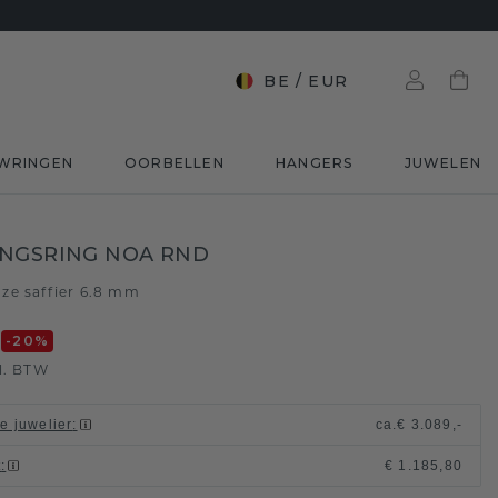
BE
/
EUR
WRINGEN
OORBELLEN
HANGERS
JUWELEN
NGSRING NOA RND
ze saffier 6.8 mm
0
-20
%
l. BTW
le juwelier
:
ca.
€ 3.089,-
t
:
€ 1.185,80