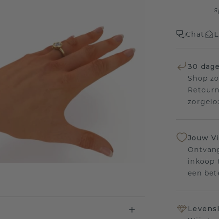
s
Chat
E
30 dage
Shop zo
Retourn
zorgelo
Jouw V
Ontvang
inkoop t
een bet
Levensl