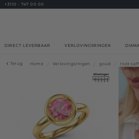
+3110 - 747 00 00
DIRECT LEVERBAAR
VERLOVINGSRINGEN
DIAM
Terug
Home
/
Verlovingsringen
/
goud
/
roze saff