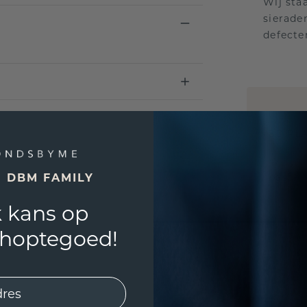
Wij sta
sierade
defecte
UNIEK
!
3D PLA
Wil jij
E DBM FAMILY
past? 
 kans op
shoptegoed!