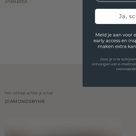
Trustpilot
Ja, sc
Meld je aan voor 
early access en in
maken extra kan
Door je in te schrijv
ontvangen van e-mailmar
voorwaarden
Het verhaal achter je schat
DIAMONDSBYME