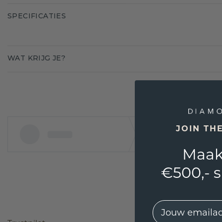
SPECIFICATIES
WAT KRIJG JE?
JOIN TH
Maak
€500,- 
EMail