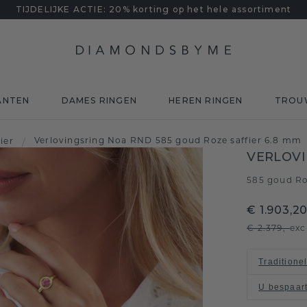
TIJDELIJKE ACTIE: 20% korting op het hele assortiment
ANTEN
DAMES RINGEN
HEREN RINGEN
TROU
Verlovingsring Noa RND 585 goud Roze saffier 6.8 mm
ier
/
VERLOVI
585 goud
Ro
/
€ 1.903,2
€ 2.379,-
exc
Traditione
U bespaar