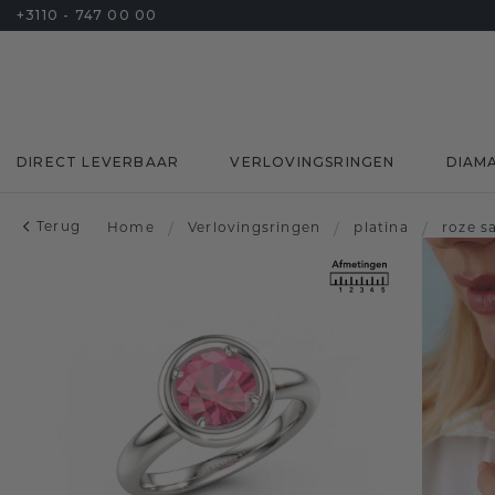
+3110 - 747 00 00
DIRECT LEVERBAAR
VERLOVINGSRINGEN
DIAM
Terug
Home
/
Verlovingsringen
/
platina
/
roze sa