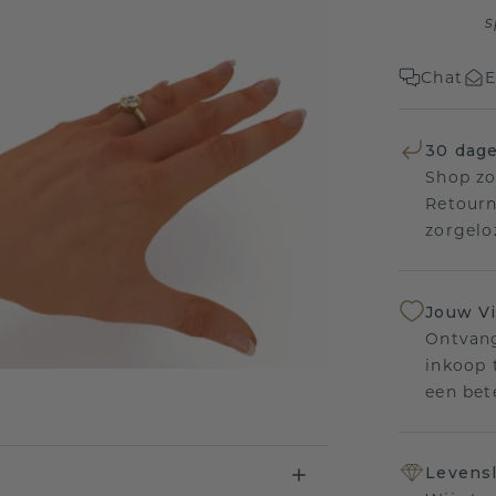
s
Chat
E
30 dage
Shop zo
Retourn
zorgelo
Jouw V
Ontvang
inkoop t
een bet
Levensl