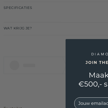
SPECIFICATIES
WAT KRIJG JE?
JOIN TH
Maak
€500,- 
EMail