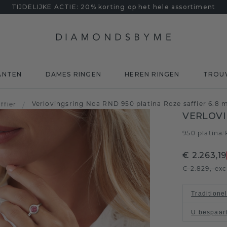
TIJDELIJKE ACTIE: 20% korting op het hele assortiment
ANTEN
DAMES RINGEN
HEREN RINGEN
TROU
Verlovingsring Noa RND 950 platina Roze saffier 6.8
ffier
/
VERLOVI
950 platina
/
€ 2.263,19
€ 2.829,-
exc
Traditione
U bespaar