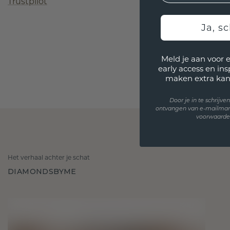
Trustpilot
Ja, sc
Meld je aan voor 
early access en in
maken extra kan
Door je in te schrijv
ontvangen van e-mailmar
voorwaarden
Het verhaal achter je schat
DIAMONDSBYME