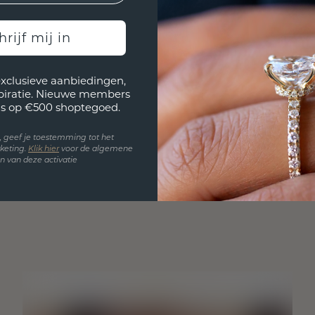
hrijf mij in
exclusieve aanbiedingen,
spiratie. Nieuwe members
s op €500 shoptegoed.
en, geef je toestemming tot het
keting.
Klik hie
r
voor de algemene
 van deze activatie