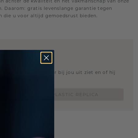
an achter de kwaliteit en het vakmanschap van onze
n. Daarom: gratis levenslange garantie tegen
n die u voor altijd gemoedsrust bieden.
STIC REPLICA
 weten hoe deze ring er bij jou uit ziet en of hij
Nu vanaf slechts €15,-
BESTEL EEN 3D PLASTIC REPLICA