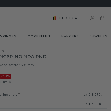
BE
/
EUR
WRINGEN
OORBELLEN
HANGERS
JUWELEN
 mm
NGSRING NOA RND
Roze saffier 6.8 mm
-20
%
l. BTW
le juwelier
:
ca.
€ 3.675,-
t
:
€ 1.411,81