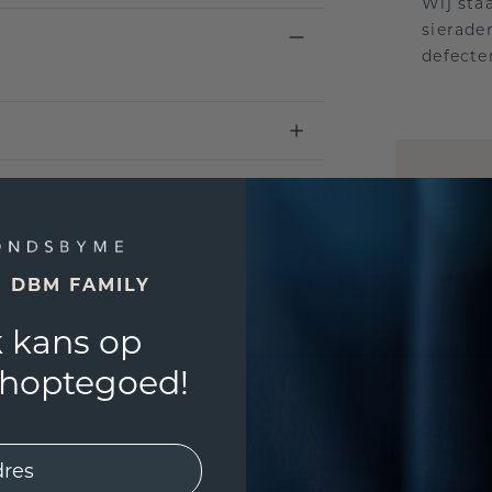
Wij sta
sierade
defecte
UNIEK
!
3D PLA
Wil jij
E DBM FAMILY
past? 
 kans op
shoptegoed!