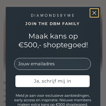
JOIN THE DBM FAMILY
Maak kans op
€500,- shoptegoed!
EMail
Ja, schrijf mij in
ONTWORPEN VOOR VERBINDING
Onze ontwerpfilosofie is gericht op verbinding,
Meld je aan voor exclusieve aanbiedingen,
met elk stuk ontworpen om de tand des tijds te
early access en inspiratie. Nieuwe members
doorstaan. Het wordt jouw symbool van liefde en
maken extra kans op €500 shoptegoed.