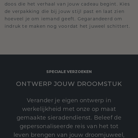
doos die het verhaal van jouw cadeau begint. Kies
de verpakking die bij jouw stijl past en laat zien
hoeveel je om iemand geeft. Gegarandeerd om
indruk te maken nog voordat het juweel schittert.
SPECIALE VERZOEKEN
ONTWERP JOUW DROOMSTUK
Verander je eigen ontwerp in
werkelijkheid met onze op maat
gemaakte sieradendienst. Beleef de
gepersonaliseerde reis van het tot
leven brengen van jouw droomjuweel,