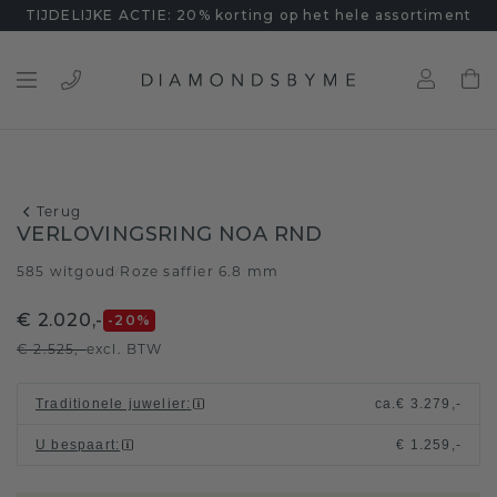
TIJDELIJKE ACTIE: 20% korting op het hele assortiment
Terug
VERLOVINGSRING NOA RND
585 witgoud
Roze saffier 6.8 mm
/
€ 2.020,-
-20
%
€ 2.525,-
excl. BTW
Traditionele juwelier
:
ca.
€ 3.279,-
U bespaart
:
€ 1.259,-