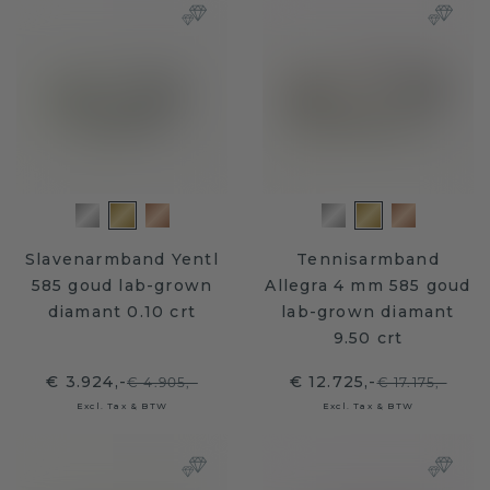
Slavenarmband Yentl
Tennisarmband
585 goud lab-grown
Allegra 4 mm 585 goud
diamant 0.10 crt
lab-grown diamant
9.50 crt
€ 3.924,-
€ 12.725,-
€ 4.905,-
€ 17.175,-
Excl. Tax & BTW
Excl. Tax & BTW