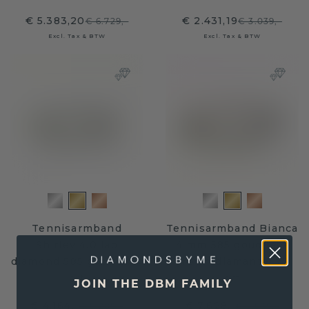
€ 5.383,20
€ 2.431,19
€ 6.729,-
€ 3.039,-
Excl. Tax & BTW
Excl. Tax & BTW
Tennisarmband
Tennisarmband Bianca
Shirley 4.0 lab
4 mm 585 goud lab-
diamond 585 goud 9.50
grown diamant 8.75
crt
crt
JOIN THE DBM FAMILY
€ 4.164,-
€ 7.628,-
€ 5.205,-
€ 9.535,-