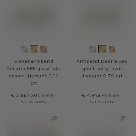
Slavenarmband
Armband Desire 585
Rosario 585 goud lab-
goud lab-grown
grown diamant 0.10
diamant 0.79 crt
crt
€ 2.887,20
€ 4.948,-
€ 3.609,-
€ 6.185,-
Excl. Tax & BTW
Excl. Tax & BTW