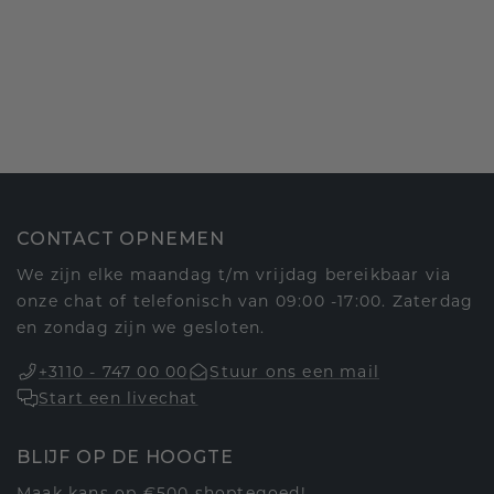
CONTACT OPNEMEN
We zijn elke maandag t/m vrijdag bereikbaar via
onze chat of telefonisch van 09:00 -17:00. Zaterdag
en zondag zijn we gesloten.
+3110 - 747 00 00
Stuur ons een mail
Start een livechat
BLIJF OP DE HOOGTE
Maak kans op €500 shoptegoed!