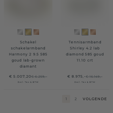
Schakel
Tennisarmband
schakelarmband
Shirley 4.2 lab
Harmony 2 9.5 585
diamond 585 goud
goud lab-grown
11.10 crt
diamant
€ 5.007,20
€ 8.975,-
€ 6.259,-
€ 16.149,-
Excl. Tax & BTW
Excl. Tax & BTW
1
2
VOLGENDE