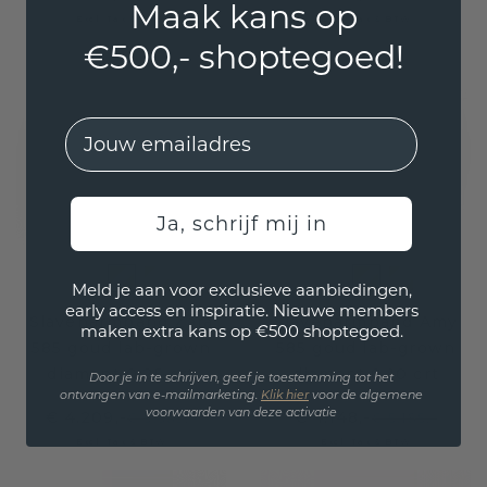
Maak kans op
Excl. Tax & BTW
Excl. Tax & BTW
€500,- shoptegoed!
EMail
Ja, schrijf mij in
Meld je aan voor exclusieve aanbiedingen,
early access en inspiratie. Nieuwe members
Slavenarmband Zara
Slavenarmband Amy
maken extra kans op €500 shoptegoed.
585 goud lab-grown
585 goud lab-grown
diamant 0.25 crt
diamant 0.10 crt
Door je in te schrijven, geef je toestemming tot het
ontvangen van e-mailmarketing.
Klik hie
r
voor de algemene
€ 4.209,-
€ 4.148,-
voorwaarden van deze activatie
€ 5.389,-
€ 5.185,-
Excl. Tax & BTW
Excl. Tax & BTW