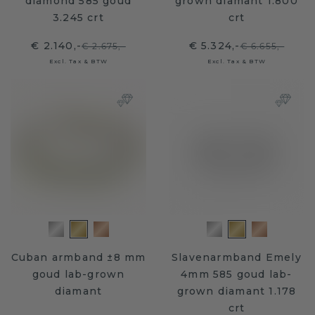
diamond 585 goud
grown diamant 1.800
3.245 crt
crt
€ 2.140,-
€ 5.324,-
€ 2.675,-
€ 6.655,-
Excl. Tax & BTW
Excl. Tax & BTW
Cuban armband ±8 mm
Slavenarmband Emely
goud lab-grown
4mm 585 goud lab-
diamant
grown diamant 1.178
crt