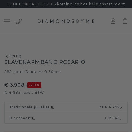
TIJDELIJKE ACTIE: 20% korting op het hele assortiment
Terug
SLAVENARMBAND ROSARIO
585 goud
Diamant 0.30 crt
/
€ 3.908,-
-20
%
€ 4.885,-
excl. BTW
Traditionele juwelier
:
ca.
€ 6.249,-
U bespaart
:
€ 2.341,-