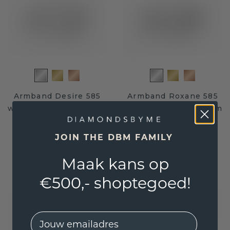
Armband Desire 585
Armband Roxane 585
witgoud smaragd 4 mm
witgoud smaragd 2 mm
€ 5.724,-
€ 4.807,20
€ 7.155,-
€ 6.009,-
JOIN THE DBM FAMILY
Excl. Tax & BTW
Excl. Tax & BTW
Maak kans op
€500,- shoptegoed!
EMail