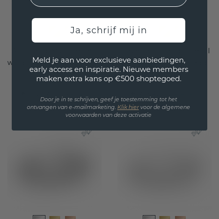
Ja, schrijf mij in
Armband Myrthe 585
Slavenarmband Sheryl
Meld je aan voor exclusieve aanbiedingen,
witgoud smaragd 4 mm
585 witgoud smaragd
early access en inspiratie. Nieuwe members
3.7 mm
maken extra kans op €500 shoptegoed.
€ 5.204,-
€ 4.372,-
€ 6.505,-
€ 5.465,-
Door je in te schrijven, geef je toestemming tot het
Excl. Tax & BTW
Excl. Tax & BTW
ontvangen van e-mailmarketing.
Klik hie
r
voor de algemene
voorwaarden van deze activatie