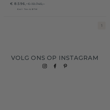
€ 8.596,-
€ 10.745,-
Excl. Tax & BTW
1
VOLG ONS OP INSTAGRAM