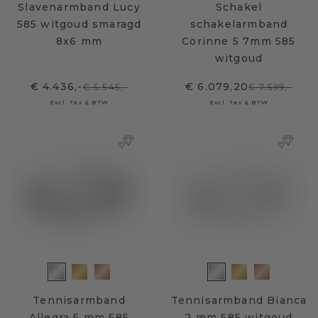
Slavenarmband Lucy
Schakel
585 witgoud smaragd
schakelarmband
8x6 mm
Corinne 5 7mm 585
witgoud
€ 4.436,-
€ 6.079,20
€ 5.545,-
€ 7.599,-
Excl. Tax & BTW
Excl. Tax & BTW
Tennisarmband
Tennisarmband Bianca
Allegra 5 mm 585
2 mm 585 witgoud