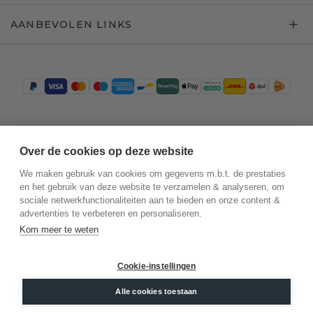
AANBEVOLEN LINKS
Trustpilot
Over de cookies op deze website
We maken gebruik van cookies om gegevens m.b.t. de prestaties
en het gebruik van deze website te verzamelen & analyseren, om
sociale netwerkfunctionaliteiten aan te bieden en onze content &
advertenties te verbeteren en personaliseren.
Kom meer te weten
Cookie-instellingen
©
2026
.
DiamondsByMe
Privacy
Alle cookies toestaan
Algemene voorwaarden