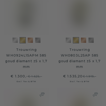
Trouwring
Trouwring
WH0924L15APM 585
WH0803L25AP 585
goud diamant ±5 x 1,7
goud diamant ±5 x 1,7
mm
mm
€ 1.300,-
€ 1.535,20
€ 1.625,-
€ 1.919,-
Excl. Tax & BTW
Excl. Tax & BTW