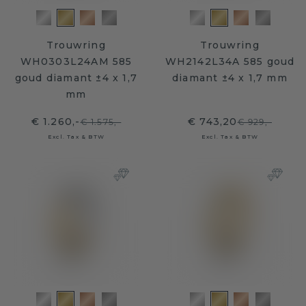
Trouwring
Trouwring
WH0303L24AM 585
WH2142L34A 585 goud
goud diamant ±4 x 1,7
diamant ±4 x 1,7 mm
mm
€ 1.260,-
€ 743,20
€ 1.575,-
€ 929,-
Excl. Tax & BTW
Excl. Tax & BTW