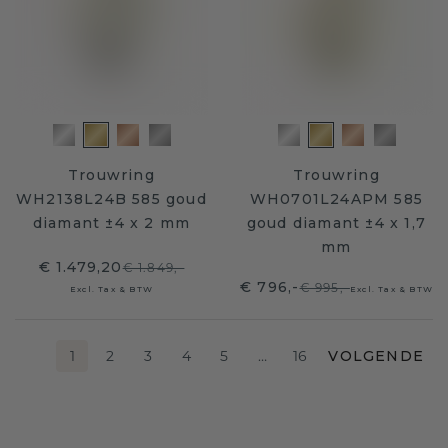
Trouwring
Trouwring
WH2138L24B 585 goud
WH0701L24APM 585
diamant ±4 x 2 mm
goud diamant ±4 x 1,7
mm
€ 1.479,20
€ 1.849,-
€ 796,-
€ 995,-
Excl. Tax & BTW
Excl. Tax & BTW
1
2
3
4
5
…
16
VOLGENDE