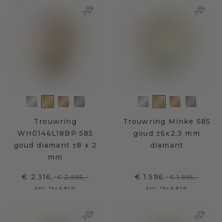
Trouwring
Trouwring Minke 585
WH0146L18BP 585
goud ±6x2.3 mm
goud diamant ±8 x 2
diamant
mm
€ 2.316,-
€ 1.596,-
€ 2.895,-
€ 1.995,-
Excl. Tax & BTW
Excl. Tax & BTW