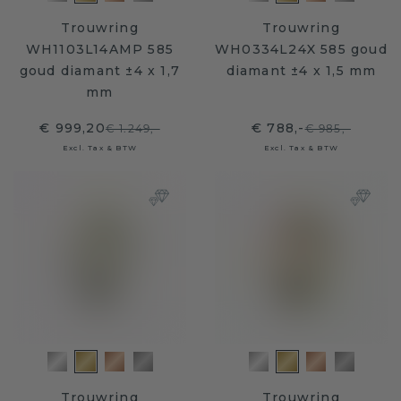
Trouwring
Trouwring
WH1103L14AMP 585
WH0334L24X 585 goud
goud diamant ±4 x 1,7
diamant ±4 x 1,5 mm
mm
€ 999,20
€ 788,-
€ 1.249,-
€ 985,-
Excl. Tax & BTW
Excl. Tax & BTW
Trouwring
Trouwring