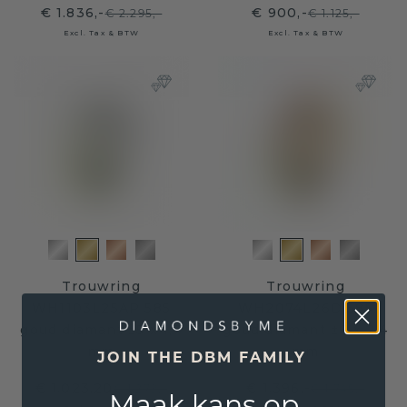
€ 1.836,-
€ 900,-
€ 2.295,-
€ 1.125,-
Excl. Tax & BTW
Excl. Tax & BTW
Trouwring
Trouwring
WH1103L25AP 585
WH2074L26D 585
goud diamant ±5 x 1,7
goud diamant ±6 x 2,4
mm
mm
JOIN THE DBM FAMILY
€ 1.023,20
€ 1.396,-
€ 1.279,-
€ 1.745,-
Maak kans op