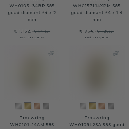
WH0105L34BP 585
WH0157L14XPM 585
goud diamant ±4 x 2
goud diamant ±4 x 1,4
mm
mm
€ 1.132,-
€ 964,-
€ 1.415,-
€ 1.205,-
Excl. Tax & BTW
Excl. Tax & BTW
Trouwring
Trouwring
WH0101L14AM 585
WH0109L25A 585 goud