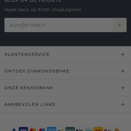
BLIJF OP DE HOOGTE
Maak kans op €500 shoptegoed!
KLANTENSERVICE
ONTDEK DIAMONDSBYME
ONZE KENNISBANK
AANBEVOLEN LINKS