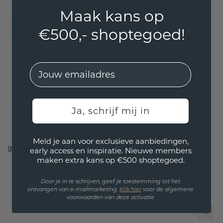
Maak kans op
€500,- shoptegoed!
EMail
Ja, schrijf mij in
Hanger Noriko 585
Meld je aan voor exclusieve aanbiedingen,
goud grijze parel 6 mm
early access en inspiratie. Nieuwe members
maken extra kans op €500 shoptegoed.
€ 484,-
€ 605,-
Excl. Tax & BTW
Door je in te schrijven, geef je toestemming tot het
ontvangen van e-mailmarketing.
Klik hie
r
voor de algemene
voorwaarden van deze activatie
1