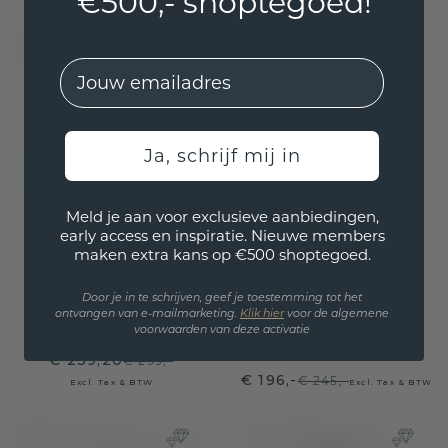
€500,- shoptegoed!
EMail
Ja, schrijf mij in
Meld je aan voor exclusieve aanbiedingen,
early access en inspiratie. Nieuwe members
maken extra kans op €500 shoptegoed.
Hanger Sam EME 585
Hanger Julia 585 rosé
rosé goud blauw
goud blauw topaas 5
Door je in te schrijven, geef je toestemming tot het
ontvangen van e-mailmarketing.
Klik hie
r
voor de algemene
topaas 7x5 mm
mm
voorwaarden van deze activatie
€ 239,20
€ 299,-
€ 196,-
€ 245,-
Excl. Tax & BTW
Excl. Tax & BTW