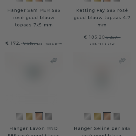
Hanger Sam PER 585
Ketting Fay 585 rosé
rosé goud blauw
goud blauw topaas 4.7
topaas 7x5 mm
mm
€ 183,20
€ 229,-
€ 172,-
€ 215,-
Excl. Tax & BTW
Excl. Tax & BTW
Hanger Lavon RND
Hanger Seline per 585
585 rosé goud blauw
rosé goud blauw