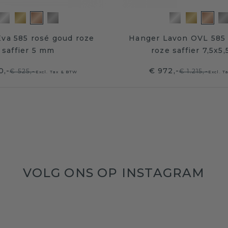
va 585 rosé goud roze
Hanger Lavon OVL 585 
saffier 5 mm
roze saffier 7,5x5
0,-
€ 972,-
€ 525,-
€ 1.215,-
Excl. Tax & BTW
Excl. T
VOLG ONS OP INSTAGRAM