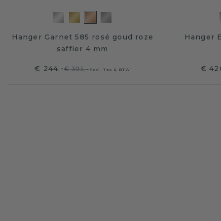
Hanger Garnet 585 rosé goud roze
Hanger E
saffier 4 mm
€ 244,-
€ 42
€ 305,-
Excl. Tax & BTW