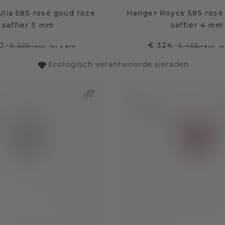
lia 585 rosé goud roze
Hanger Royce 585 rosé
saffier 5 mm
saffier 4 mm
0,-
€ 324,-
€ 525,-
€ 405,-
Excl. Tax & BTW
Excl. T
Ecologisch verantwoorde sieraden