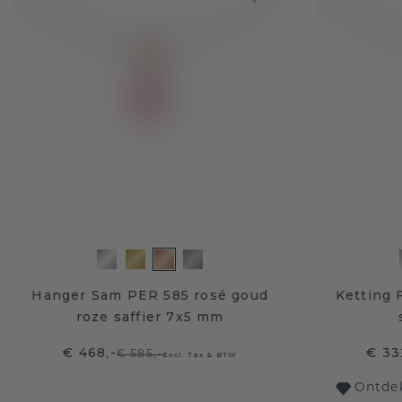
Hanger Sam PER 585 rosé goud
Ketting 
roze saffier 7x5 mm
€ 468,-
€ 33
€ 585,-
Excl. Tax & BTW
Ontdek