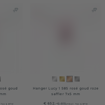
rosé goud
Hanger Lucy 1 585 rosé goud roze
6 mm
saffier 7x5 mm
€ 652,-
€ 815,-
. Tax & BTW
Excl. Tax & BTW