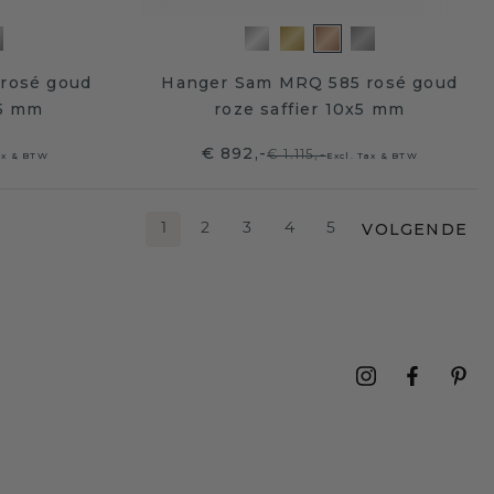
rosé goud
Hanger Sam MRQ 585 rosé goud
,5 mm
roze saffier 10x5 mm
€ 892,-
€ 1.115,-
ax & BTW
Excl. Tax & BTW
VOLGENDE
1
2
3
4
5