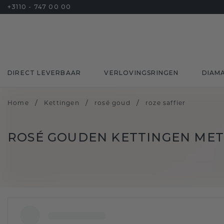
+3110 - 747 00 00
DIRECT LEVERBAAR
VERLOVINGSRINGEN
DIAM
/
/
/
Home
Kettingen
rosé goud
roze saffier
ROSÉ GOUDEN KETTINGEN MET