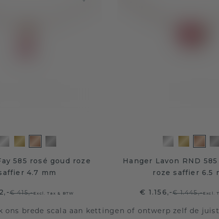
Fay 585 rosé goud roze
Hanger Lavon RND 585
saffier 4.7 mm
roze saffier 6.5
2,-
€ 1.156,-
€ 415,-
€ 1.445,-
Excl. Tax & BTW
Excl.
 ons brede scala aan kettingen of ontwerp zelf de juis