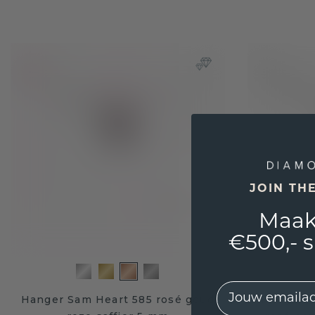
JOIN TH
Maak
€500,- 
EMail
Hanger Sam Heart 585 rosé goud
Hanger T