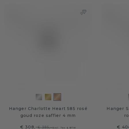
Hanger Charlotte Heart 585 rosé
Hanger S
goud roze saffier 4 mm
r
€ 308,-
€ 40
€ 385,-
Excl. Tax & BTW