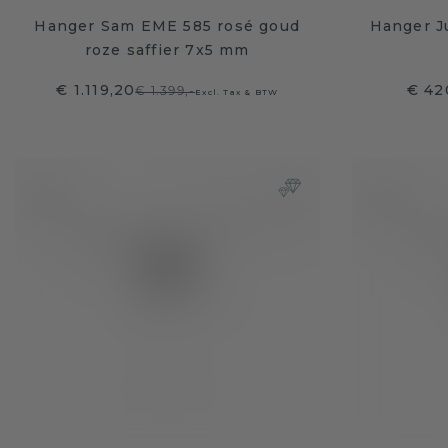
Hanger Sam EME 585 rosé goud
Hanger Ju
roze saffier 7x5 mm
€ 1.119,20
€ 42
€ 1.399,-
Excl. Tax & BTW