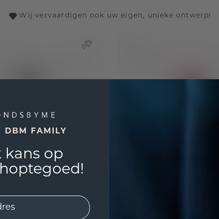
Wij vervaardigen ook uw eigen, unieke ontwerp!
E DBM FAMILY
 kans op
shoptegoed!
oi et Moi PER PER 585
Hanger Lavon PER 585