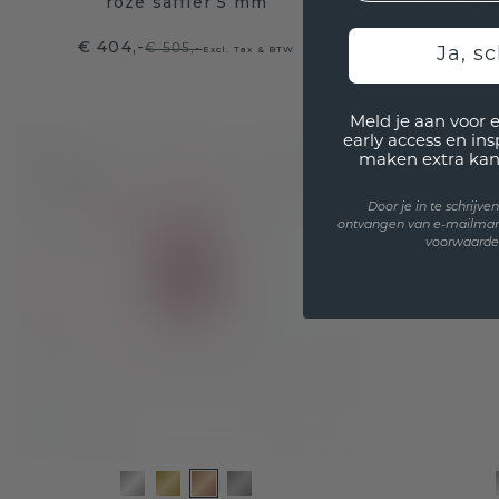
roze saffier 5 mm
rosé gou
€ 404,-
€ 1.40
€ 505,-
Excl. Tax & BTW
Ja, sc
Meld je aan voor 
early access en in
maken extra kan
Door je in te schrijv
ontvangen van e-mailmar
voorwaarden