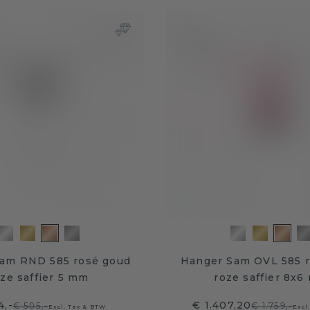
am RND 585 rosé goud
Hanger Sam OVL 585 
oze saffier 5 mm
roze saffier 8x
4,-
€ 1.407,20
€ 505,-
€ 1.759,-
Excl. Tax & BTW
Excl