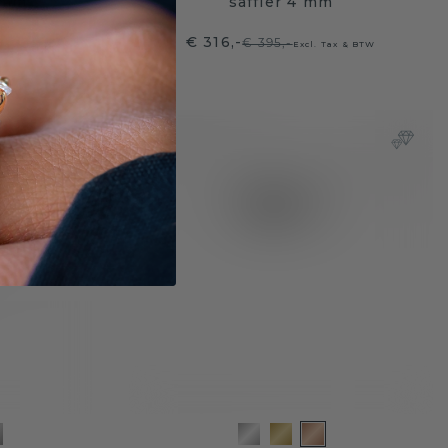
6 mm
saffier 4 mm
€ 316,-
€ 395,-
 Tax & BTW
Excl. Tax & BTW