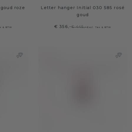
 goud roze
Letter hanger Initial 030 585 rosé
goud
€ 356,-
€ 445,-
ax & BTW
Excl. Tax & BTW