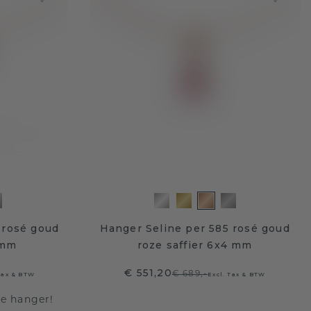
 rosé goud
Hanger Seline per 585 rosé goud
 mm
roze saffier 6x4 mm
€ 551,20
€ 689,-
 Tax & BTW
Excl. Tax & BTW
te hanger!