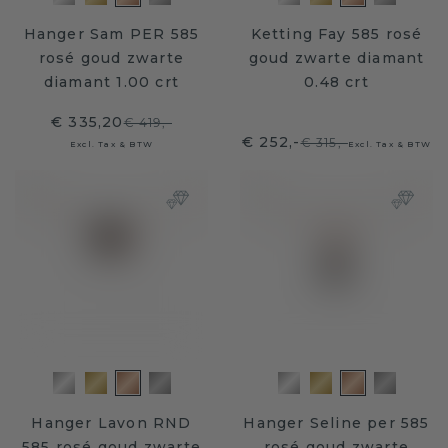
Hanger Sam PER 585
Ketting Fay 585 rosé
rosé goud zwarte
goud zwarte diamant
diamant 1.00 crt
0.48 crt
€ 335,20
€ 419,-
€ 252,-
€ 315,-
Excl. Tax & BTW
Excl. Tax & BTW
Hanger Lavon RND
Hanger Seline per 585
585 rosé goud zwarte
rosé goud zwarte