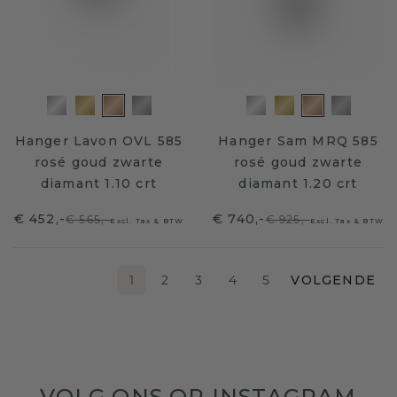
Hanger Lavon OVL 585
Hanger Sam MRQ 585
rosé goud zwarte
rosé goud zwarte
diamant 1.10 crt
diamant 1.20 crt
€ 452,-
€ 740,-
€ 565,-
€ 925,-
Excl. Tax & BTW
Excl. Tax & BTW
1
2
3
4
5
VOLGENDE
VOLG ONS OP INSTAGRAM