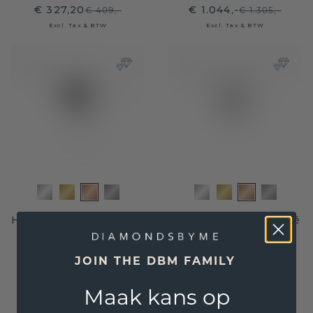
€ 327,20
€ 1.044,-
€ 409,-
€ 1.305,-
Excl. Tax & BTW
Excl. Tax & BTW
Hanger Lavon PER 585
Hanger Lieke 585 rosé
rosé goud zwarte
goud zwarte diamant
diamant 1.25 crt
0.30 crt
JOIN THE DBM FAMILY
€ 479,20
€ 295,20
€ 599,-
€ 369,-
Maak kans op
Excl. Tax & BTW
Excl. Tax & BTW