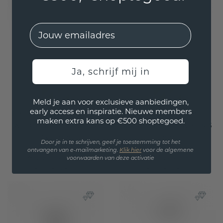
EMail
Ja, schrijf mij in
Meld je aan voor exclusieve aanbiedingen,
early access en inspiratie. Nieuwe members
Hanger Sam EME 585
Hanger Julia 585
maken extra kans op €500 shoptegoed.
witgoud rookkwarts
witgoud rookkwarts 5
7x5 mm
mm
Door je in te schrijven, geef je toestemming tot het
ontvangen van e-mailmarketing.
Klik hie
r
voor de algemene
€ 220,-
€ 207,20
€ 275,-
€ 259,-
voorwaarden van deze activatie
Excl. Tax & BTW
Excl. Tax & BTW