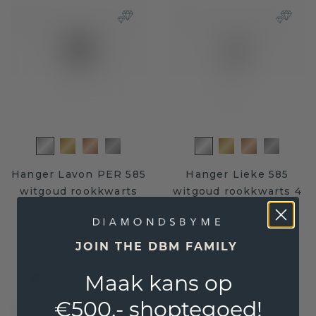
Hanger Lavon PER 585
Hanger Lieke 585
witgoud rookkwarts
witgoud rookkwarts 4
8x6 mm
mm
€ 260,-
€ 276,-
€ 325,-
€ 345,-
JOIN THE DBM FAMILY
Excl. Tax & BTW
Excl. Tax & BTW
Maak kans op
Gratis verzending en 30 dagen retourrecht
€500,- shoptegoed!