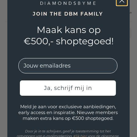
€ 983,20
€ 1.229,-
€ 748,-
€ 935,-
Excl. Tax & BTW
Excl. Tax & BTW
JOIN THE DBM FAMILY
Maak kans op
1
€500,- shoptegoed!
EMail
VOLG ONS OP INSTAGRAM
Ja, schrijf mij in
Meld je aan voor exclusieve aanbiedingen,
early access en inspiratie. Nieuwe members
maken extra kans op €500 shoptegoed.
Door je in te schrijven, geef je toestemming tot het
ontvangen van e-mailmarketing.
Klik hie
r
voor de algemene