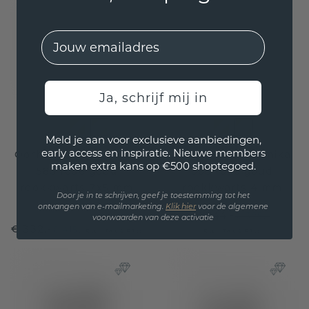
EMail
Ja, schrijf mij in
Meld je aan voor exclusieve aanbiedingen,
early access en inspiratie. Nieuwe members
Oorhangers Cleo OVL
Oorstekers Shemika
maken extra kans op €500 shoptegoed.
585 rosé goud
585 rosé goud
rookkwarts 7x5 mm
rookkwarts 4 mm
Door je in te schrijven, geef je toestemming tot het
ontvangen van e-mailmarketing.
Klik hie
r
voor de algemene
€ 244,-
€ 305,-
voorwaarden van deze activatie
€ 332,-
€ 415,-
Excl. Tax & BTW
Excl. Tax & BTW