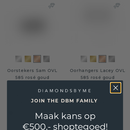
Oorstekers Sam OVL
Oorhangers Lacey OVL
585 rosé goud
585 rosé goud
rookkwarts 7x5 mm
rookkwarts 7x5 mm
€ 276,-
€ 423,20
€ 345,-
€ 529,-
JOIN THE DBM FAMILY
Excl. Tax & BTW
Excl. Tax & BTW
Maak kans op
Gemaakt van duurzame en eerlijke materialen
€500,- shoptegoed!