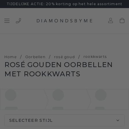
TIJDELIJKE ACTIE: 20% korting op het hele assortiment
/
/
/
rookkwarts
Home
Oorbellen
rosé goud
ROSÉ GOUDEN OORBELLEN
MET ROOKKWARTS
SELECTEER STIJL