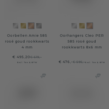
Oorbellen Amie 585
Oorhangers Cleo PER
rosé goud rookkwarts
585 rosé goud
4 mm
rookkwarts 8x6 mm
€ 495,20
€ 619,-
€ 476,-
€ 595,-
Excl. Tax & BTW
Excl. Tax & BTW