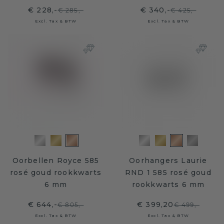
€ 228,-
€ 340,-
€ 285,-
€ 425,-
Excl. Tax & BTW
Excl. Tax & BTW
Oorbellen Royce 585
Oorhangers Laurie
rosé goud rookkwarts
RND 1 585 rosé goud
6 mm
rookkwarts 6 mm
€ 644,-
€ 399,20
€ 805,-
€ 499,-
Excl. Tax & BTW
Excl. Tax & BTW