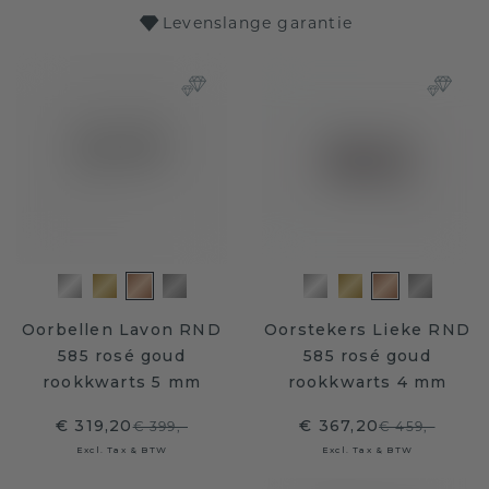
Levenslange garantie
Oorbellen Lavon RND
Oorstekers Lieke RND
585 rosé goud
585 rosé goud
rookkwarts 5 mm
rookkwarts 4 mm
€ 319,20
€ 367,20
€ 399,-
€ 459,-
Excl. Tax & BTW
Excl. Tax & BTW