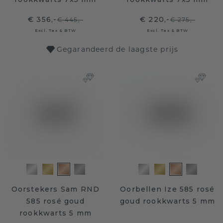
€ 356,-
€ 220,-
€ 445,-
€ 275,-
Excl. Tax & BTW
Excl. Tax & BTW
Gegarandeerd de laagste prijs
Oorstekers Sam RND
Oorbellen Ize 585 rosé
585 rosé goud
goud rookkwarts 5 mm
rookkwarts 5 mm