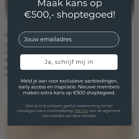
Maak kans op
€500,- shoptegoed!
EMail
ONTWORPEN VOOR VERBINDING
Onze ontwerpfilosofie is gericht op verbinding,
met elk stuk ontworpen om de tand des tijds te
doorstaan. Het wordt jouw symbool van liefde en
Ja, schrijf mij in
gekoesterde momenten, bedoeld om voor altijd te
worden gedragen en gekoesterd.
Meld je aan voor exclusieve aanbiedingen,
early access en inspiratie. Nieuwe members
maken extra kans op €500 shoptegoed.
Door je in te schrijven, geef je toestemming tot het
ontvangen van e-mailmarketing.
Klik hie
r
voor de algemene
voorwaarden van deze activatie