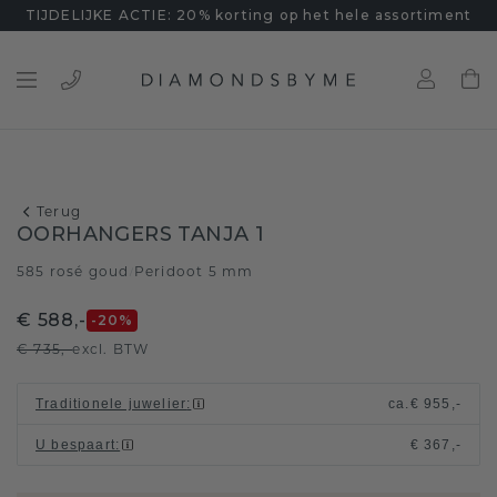
TIJDELIJKE ACTIE: 20% korting op het hele assortiment
Terug
OORHANGERS TANJA 1
585 rosé goud
Peridoot 5 mm
/
€ 588,-
-20
%
€ 735,-
excl. BTW
Traditionele juwelier
:
ca.
€ 955,-
U bespaart
:
€ 367,-