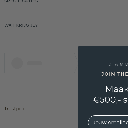
SPECIFICATIES
WAT KRIJG JE?
JOIN TH
Maak
€500,- 
Trustpilot
EMail