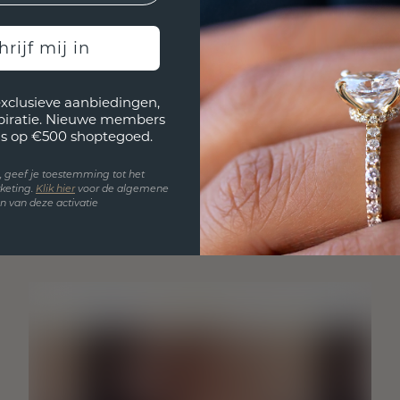
hrijf mij in
exclusieve aanbiedingen,
spiratie. Nieuwe members
s op €500 shoptegoed.
en, geef je toestemming tot het
keting.
Klik hie
r
voor de algemene
 van deze activatie