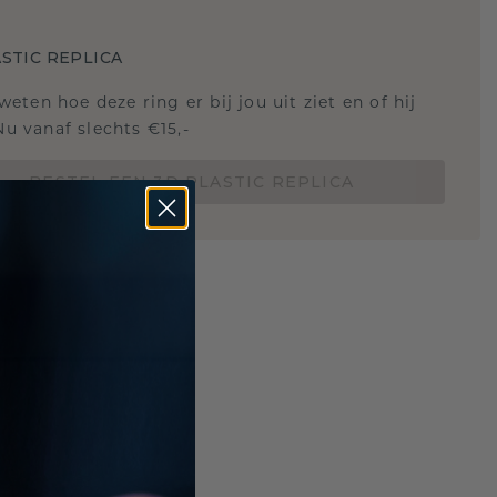
STIC REPLICA
 weten hoe deze ring er bij jou uit ziet en of hij
Nu vanaf slechts €15,-
BESTEL EEN 3D PLASTIC REPLICA