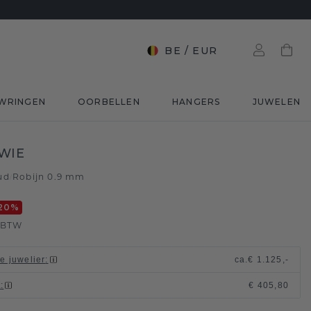
BE
/
EUR
WRINGEN
OORBELLEN
HANGERS
JUWELEN
WIE
ud
Robijn 0.9 mm
/
20
%
. BTW
le juwelier
:
ca.
€ 1.125,-
t
:
€ 405,80