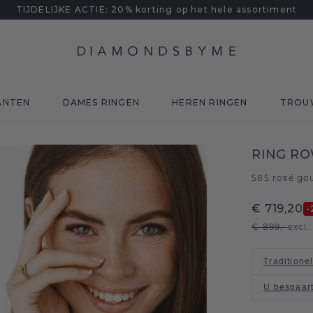
TIJDELIJKE ACTIE: 20% korting op het hele assortiment
ANTEN
DAMES RINGEN
HEREN RINGEN
TROU
RING RO
585 rosé go
€ 719,20
-
€ 899,-
excl
Traditione
U bespaar