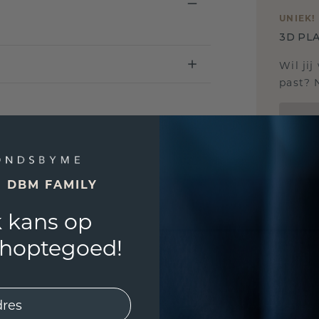
UNIEK
!
3D PLA
Wil jij
past? 
E DBM FAMILY
 kans op
shoptegoed!