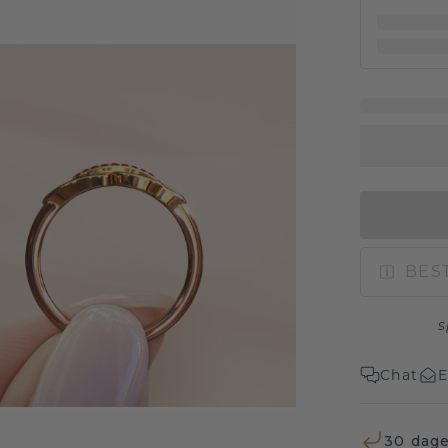
BEST
s
Chat
E
30 dage