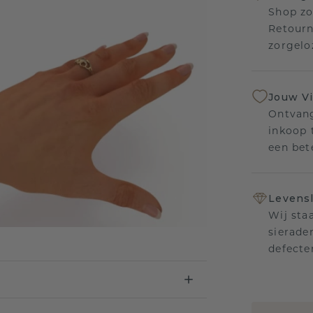
Shop zo
Retourn
zorgelo
Jouw V
Ontvang
inkoop t
een bet
Levensl
Wij sta
sierade
defecte