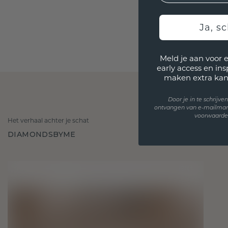
Ja, sc
Meld je aan voor 
early access en in
maken extra kan
Door je in te schrijv
ontvangen van e-mailmar
voorwaarden
Het verhaal achter je schat
DIAMONDSBYME