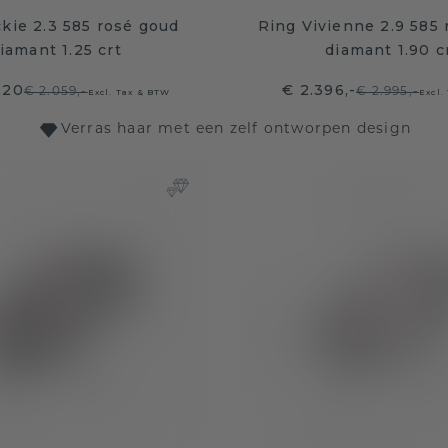
ckie 2.3 585 rosé goud
Ring Vivienne 2.9 585
iamant 1.25 crt
diamant 1.90 c
,20
€ 2.396,-
€ 2.059,-
€ 2.995,-
Excl. Tax & BTW
Excl.
Verras haar met een zelf ontworpen design