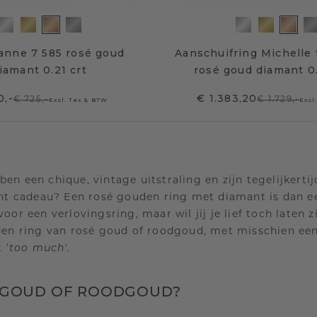
anne 7 585 rosé goud
Aanschuifring Michelle f
iamant 0.21 crt
rosé goud diamant 0
0,-
€ 1.383,20
€ 725,-
€ 1.729,-
Excl. Tax & BTW
Excl
n een chique, vintage uitstraling en zijn tegelijkertij
ant cadeau? Een rosé gouden ring met diamant is dan e
or een verlovingsring, maar wil jij je lief toch laten z
den ring van rosé goud of roodgoud, met misschien een
 ‘
too much'.
 GOUD OF ROODGOUD?