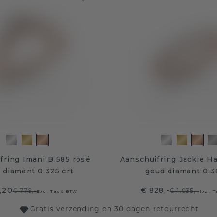
fring Imani B 585 rosé
Aanschuifring Jackie Ha
 diamant 0.325 crt
goud diamant 0.3
,20
€ 828,-
€ 779,-
€ 1.035,-
Excl. Tax & BTW
Excl. 
Gratis verzending en 30 dagen retourrecht