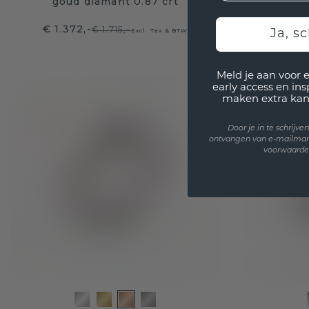
goud diamant 0.87 crt
di
€ 1.372,-
€ 615
€ 1.715,-
Excl. Tax & BTW
Ja, sc
Meld je aan voor 
early access en in
maken extra kan
Door je in te schrijv
ontvangen van e-mailmar
voorwaarden