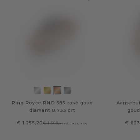
Ring Royce RND 585 rosé goud
Aanschui
diamant 0.733 crt
goud
€ 1.255,20
€ 623
€ 1.569,-
Excl. Tax & BTW