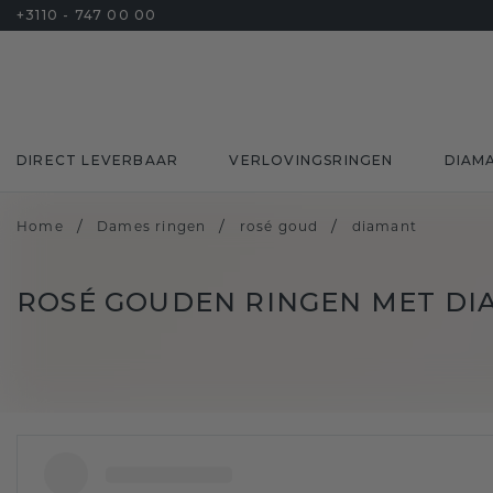
+3110 - 747 00 00
DIRECT LEVERBAAR
VERLOVINGSRINGEN
DIAM
/
/
/
Home
Dames ringen
rosé goud
diamant
ROSÉ GOUDEN RINGEN MET D