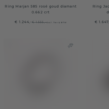
Ring Marjan 585 rosé goud diamant
Ring Ja
0.662 crt
d
€ 1.244,-
€ 1.647
€ 1.555,-
Excl. Tax & BTW