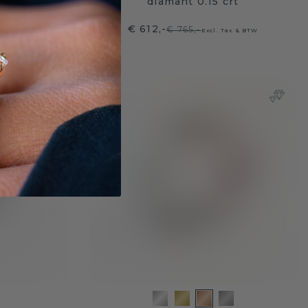
diamant 0.15 crt
€ 612,-
€ 765,-
 Tax & BTW
Excl. Tax & BTW