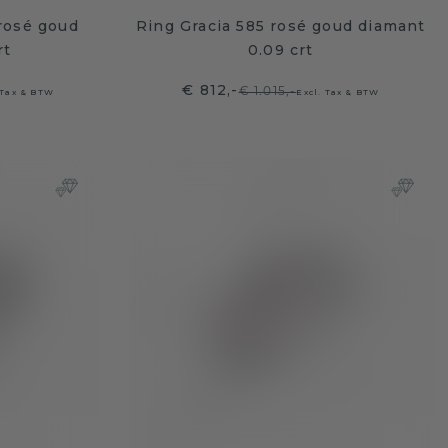
 rosé goud
Ring Gracia 585 rosé goud diamant
rt
0.09 crt
€ 812,-
€ 1.015,-
 Tax & BTW
Excl. Tax & BTW