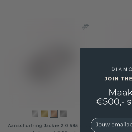
JOIN TH
Maak
€500,- 
EMail
Aanschuifring Jackie 2.0 585 rosé
Zijring