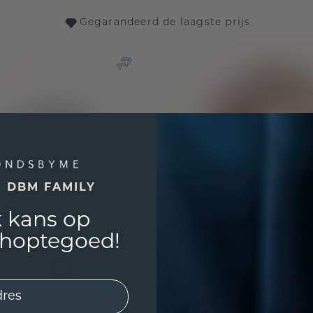
Gegarandeerd de laagste prijs
E DBM FAMILY
 kans op
shoptegoed!
 Carly A 585 rosé goud
Ring Fem 2 585 rosé go