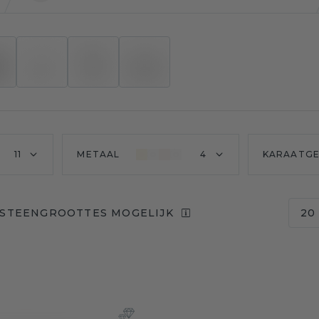
11
METAAL
4
KARAATG
 STEENGROOTTES MOGELIJK
20