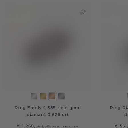
Ring Emely 4 585 rosé goud
Ring Ri
diamant 0.626 crt
d
€ 1.268,-
€ 551
€ 1.585,-
Excl. Tax & BTW