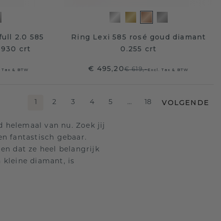
ull 2.0 585
Ring Lexi 585 rosé goud diamant
.930 crt
0.255 crt
€ 495,20
€ 619,-
. Tax & BTW
Excl. Tax & BTW
VOLGENDE
1
2
3
4
5
…
18
d helemaal van nu. Zoek jij
en fantastisch gebaar.
ien dat ze heel belangrijk
 kleine diamant, is