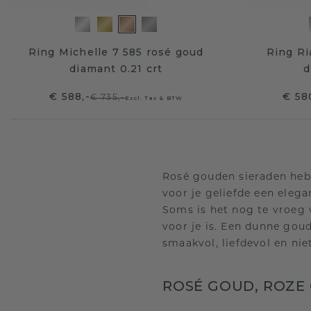
Ring Michelle 7 585 rosé goud
Ring Ri
diamant 0.21 crt
d
€ 588,-
€ 58
€ 735,-
Excl. Tax & BTW
Rosé gouden sieraden hebbe
voor je geliefde een eleg
Soms is het nog te vroeg vo
voor je is. Een dunne gou
smaakvol, liefdevol en niet
ROSÉ GOUD, ROZE