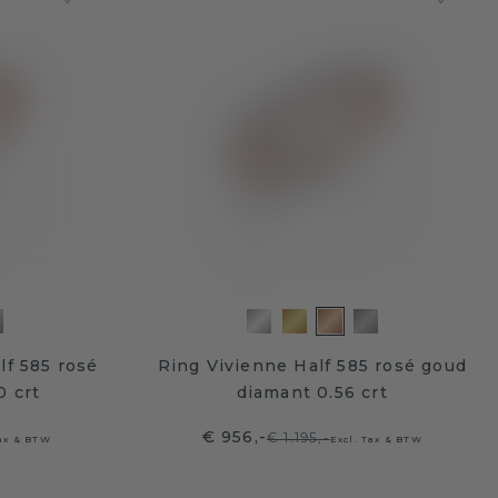
lf 585 rosé
Ring Vivienne Half 585 rosé goud
0 crt
diamant 0.56 crt
€ 956,-
€ 1.195,-
Tax & BTW
Excl. Tax & BTW