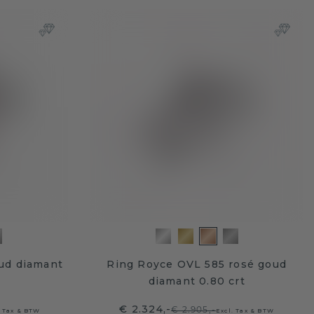
oud diamant
Ring Royce OVL 585 rosé goud
diamant 0.80 crt
€ 2.324,-
€ 2.905,-
. Tax & BTW
Excl. Tax & BTW