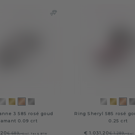
anne 3 585 rosé goud
Ring Sheryl 585 rosé g
iamant 0.09 crt
0.25 crt
,20
€ 1.031,20
€ 689,-
€ 1.289,-
Excl. Tax & BTW
Excl