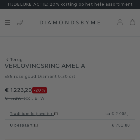
TIJDELIJKE ACTIE: 20% korting op het hele assortiment
Terug
VERLOVINGSRING AMELIA
585 rosé goud
Diamant 0.30 crt
/
€ 1.223,20
-20
%
€ 1.529,-
excl. BTW
Traditionele juwelier
:
ca.
€ 2.005,-
U bespaart
:
€ 781,80