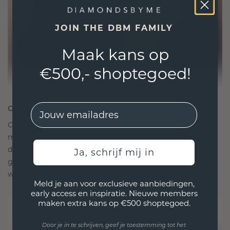
JOIN THE DBM FAMILY
Maak kans op
€500,- shoptegoed!
EMail
ONTWORPEN VOOR VERBINDING
Onze ontwerpfilosofie is gericht op verbinding,
met elk stuk ontworpen om de tand des tijds te
doorstaan. Het wordt jouw symbool van liefde en
Ja, schrijf mij in
gekoesterde momenten, bedoeld om voor altijd te
worden gedragen en gekoesterd.
Meld je aan voor exclusieve aanbiedingen,
early access en inspiratie. Nieuwe members
maken extra kans op €500 shoptegoed.
Door je in te schrijven, geef je toestemming tot het