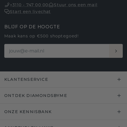
+3110 - 747 00 00
Stuur ons een mail
Start een livechat
BLIJF OP DE HOOGTE
Maak kans op €500 shoptegoed!
KLANTENSERVICE
ONTDEK DIAMONDSBYME
ONZE KENNISBANK