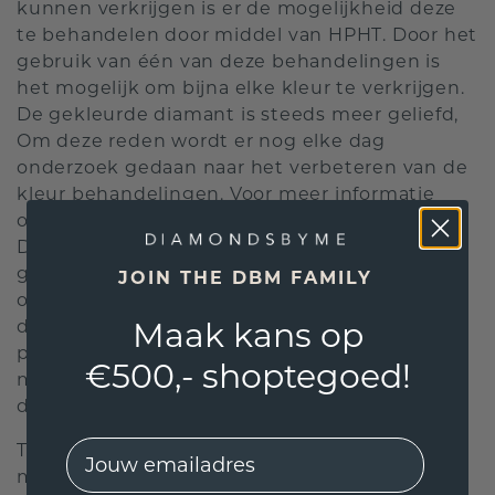
kunnen verkrijgen is er de mogelijkheid deze
te behandelen door middel van HPHT. Door het
gebruik van één van deze behandelingen is
het mogelijk om bijna elke kleur te verkrijgen.
De gekleurde diamant is steeds meer geliefd,
Om deze reden wordt er nog elke dag
onderzoek gedaan naar het verbeteren van de
kleur behandelingen. Voor meer informatie
over een HPHT behandelde diamant klik
hier
.
Door de verbeterde technieken zijn de
gekleurde diamanten nauwelijks te
JOIN THE DBM FAMILY
onderscheiden van natuurlijk gekleurde
Maak kans op
diamanten. De diamant kleuren zijn er van
pastel naar bijna fluorescerend. Klik
hier
voor
€500,- shoptegoed!
meer informatie over natuurlijk gekleurde
diamant.
EMail
Toch blijft ook het kleuren van diamant een
moeizaam proces. Het klinkt leuk, maar niet