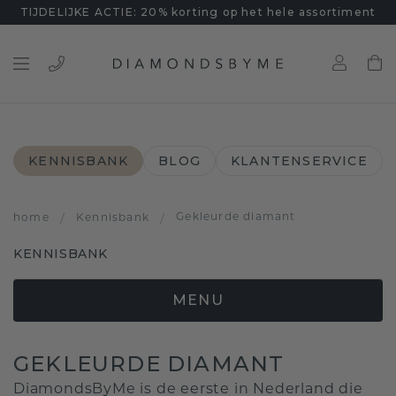
TIJDELIJKE ACTIE: 20% korting op het hele assortiment
KENNISBANK
BLOG
KLANTENSERVICE
Gekleurde diamant
home
/
Kennisbank
/
KENNISBANK
MENU
GEKLEURDE DIAMANT
DiamondsByMe is de eerste in Nederland die