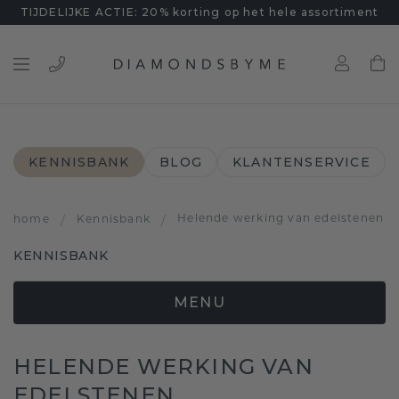
TIJDELIJKE ACTIE: 20% korting op het hele assortiment
KENNISBANK
BLOG
KLANTENSERVICE
Helende werking van edelstenen
home
/
Kennisbank
/
KENNISBANK
MENU
HELENDE WERKING VAN
EDELSTENEN