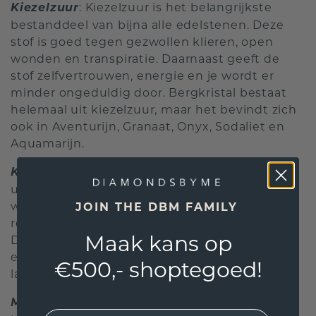
Kiezelzuur
: Kiezelzuur is het belangrijkste
bestanddeel van bijna alle edelstenen. Deze
stof is goed tegen gezwollen klieren, open
wonden en transpiratie. Daarnaast geeft de
stof zelfvertrouwen, energie en je wordt er
minder ongeduldig door. Bergkristal bestaat
helemaal uit kiezelzuur, maar het bevindt zich
ook in Aventurijn, Granaat, Onyx, Sodaliet en
Aquamarijn.
Koper
: Koper helpt bij de afdrijving van
urinezuur. Hierdoor worden de gewrichten
weer soepeler en is daarom vooral bij
JOIN THE DBM FAMILY
reumatische aandoeningen geschikt.
Maak kans op
Daarnaast is het goed tegen leverstoornissen
en griep. Turkoois, Malachiet, Pyriet en Lapis
€500,- shoptegoed!
lazuli bevatten koper.
Magnesium
: Magnesium werkt goed tegen