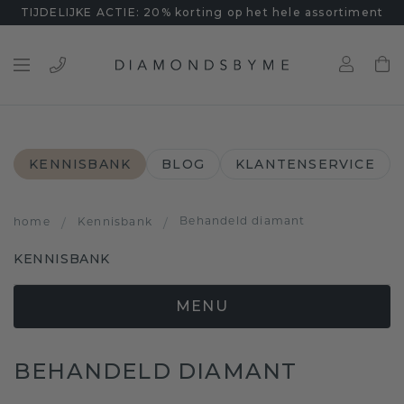
TIJDELIJKE ACTIE: 20% korting op het hele assortiment
KENNISBANK
BLOG
KLANTENSERVICE
Behandeld diamant
home
/
Kennisbank
/
KENNISBANK
MENU
BEHANDELD DIAMANT