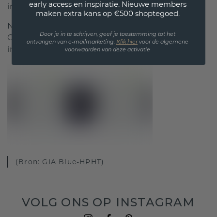
early access en inspiratie. Nieuwe members
info@diamondsbyme.nl
maken extra kans op €500 shoptegoed.
Naast deze diamanten bieden wij ook Lab
Door je in te schrijven, geef je toestemming tot het
Grown fancy colour diamonds aan, voor meer
ontvangen van e-mailmarketing.
Klik hie
r
voor de algemene
informatie; klik
hier
.
voorwaarden van deze activatie
(Bron: GIA Blue-HPHT)
VOLG ONS OP INSTAGRAM