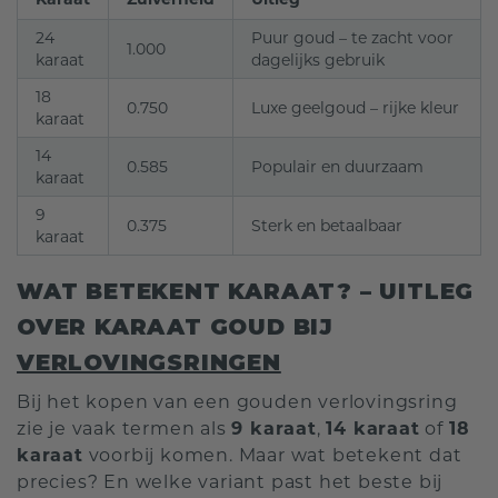
24
Puur goud – te zacht voor
1.000
karaat
dagelijks gebruik
18
0.750
Luxe geelgoud – rijke kleur
karaat
14
0.585
Populair en duurzaam
karaat
9
0.375
Sterk en betaalbaar
karaat
WAT BETEKENT KARAAT? – UITLEG
OVER KARAAT GOUD BIJ
VERLOVINGSRINGEN
Bij het kopen van een gouden verlovingsring
zie je vaak termen als
9 karaat
,
14 karaat
of
18
karaat
voorbij komen. Maar wat betekent dat
precies? En welke variant past het beste bij