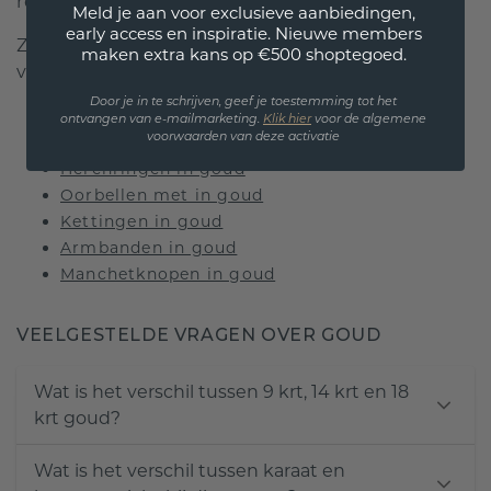
regelmatig controleren door een juwelier.
Meld je aan voor exclusieve aanbiedingen,
early access en inspiratie. Nieuwe members
Zo geniet je jarenlang van een gouden
maken extra kans op €500 shoptegoed.
verlovingsring die perfect bij jou past.
Door je in te schrijven, geef je toestemming tot het
Verlovingsringen in goud
ontvangen van e-mailmarketing.
Klik hie
r
voor de algemene
voorwaarden van deze activatie
Ringen in goud
Herenringen in goud
Oorbellen met in goud
Kettingen in goud
Armbanden in goud
Manchetknopen in goud
VEELGESTELDE VRAGEN OVER GOUD
Wat is het verschil tussen 9 krt, 14 krt en 18
krt goud?
Wat is het verschil tussen karaat en