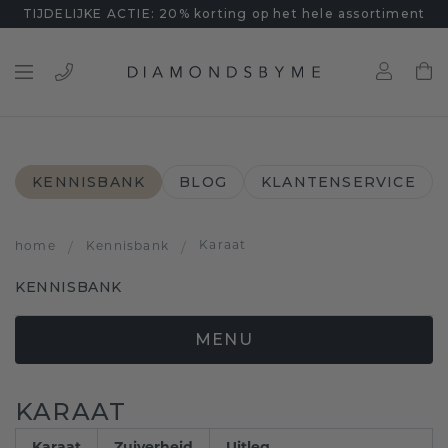
TIJDELIJKE ACTIE: 20% korting op het hele assortiment
KENNISBANK
BLOG
KLANTENSERVICE
Karaat
home
/
Kennisbank
/
KENNISBANK
MENU
KARAAT
Karaat
Zuiverheid
Uitleg