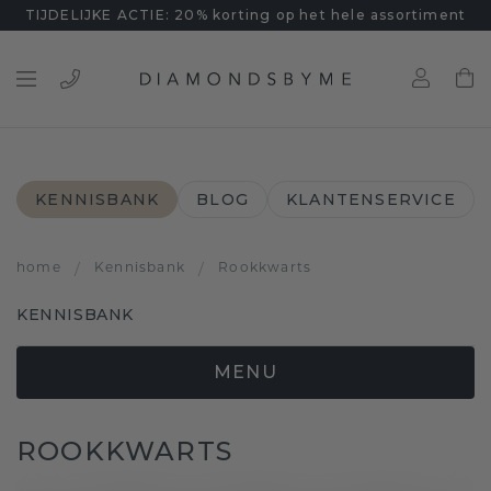
TIJDELIJKE ACTIE: 20% korting op het hele assortiment
KENNISBANK
BLOG
KLANTENSERVICE
home
/
Kennisbank
/
Rookkwarts
KENNISBANK
MENU
ROOKKWARTS