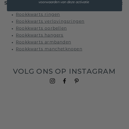
voorwaarden van deze activatie
Sieraden met rookkwarts zijn hier te vinden:
Rookkwarts ringen
Rookkwarts verlovingsringen
Rookkwarts oorbellen
Rookkwarts hangers
Rookkwarts armbanden
Rookkwarts manchetknopen
VOLG ONS OP INSTAGRAM